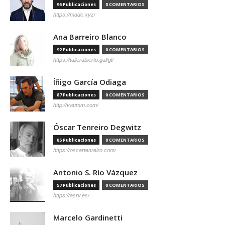
95 Publicaciones
0 COMENTARIOS
https://madc.xyz/
Ana Barreiro Blanco
92 Publicaciones
0 COMENTARIOS
https://tallerabierto.gal/gl/
Íñigo García Odiaga
87 Publicaciones
0 COMENTARIOS
http://vaumm.com/
Óscar Tenreiro Degwitz
85 Publicaciones
0 COMENTARIOS
https://oscartenreiro.com/
Antonio S. Río Vázquez
57 Publicaciones
0 COMENTARIOS
https://asrv.es/
Marcelo Gardinetti