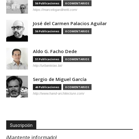
56 Publicaciones
0 COMENTARIOS
https://marcelogardinetti.com/
José del Carmen Palacios Aguilar
56 Publicaciones
0 COMENTARIOS
Aldo G. Facho Dede
51 Publicaciones
0 COMENTARIOS
http://urbanistas.lat/
Sergio de Miguel García
46 Publicaciones
0 COMENTARIOS
http://www.hand-architecture.com/
Suscripción