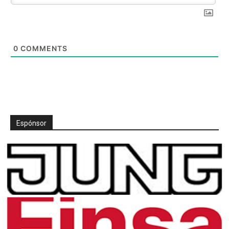
0
COMMENTS
Espónsor