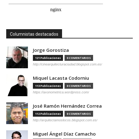
Columnistas destacados
Jorge Gorostiza
121 Publicaciones
0 COMENTARIOS
http://cinearquitecturaciudad.blogspot.com.es/
Miquel Lacasta Codorniu
113 Publicaciones
0 COMENTARIOS
https://axonometrica.wordpress.com/
José Ramón Hernández Correa
112 Publicaciones
0 COMENTARIOS
http://arquitectamoslocos.blogspot.com.es/
Miguel Ángel Díaz Camacho