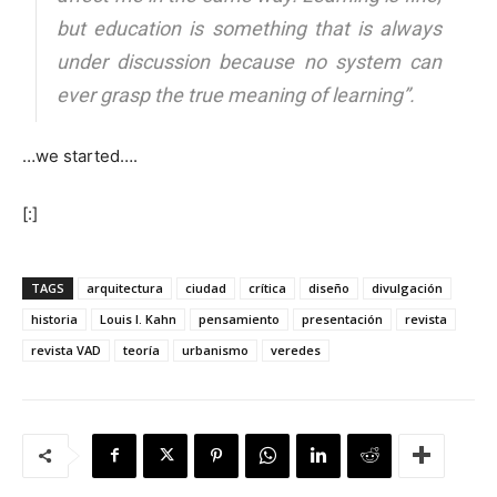
but education is something that is always
under discussion because no system can
ever grasp the true meaning of learning”.
…we started….
[:]
TAGS
arquitectura
ciudad
crítica
diseño
divulgación
historia
Louis I. Kahn
pensamiento
presentación
revista
revista VAD
teoría
urbanismo
veredes