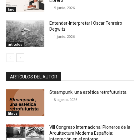
Librero
5 junio, 2026
faro
Entender-Interpretar | Óscar Tenreiro
Degwitz
1 junio, 2026
artículos
ARTÍCULOS DEL AUTOR
Steampunk, una estética retrofuturista
8 agosto, 2026
libros
VIII Congreso Internacional Pioneros de la
Arquitectura Moderna Española:
Integración en el entorno