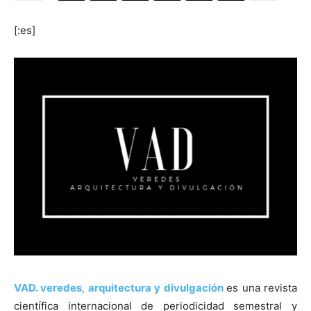
[:es]
[:]
VAD.
veredes, arquitectura y divulgación
es una revista
científica internacional de periodicidad semestral y