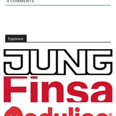
0
COMMENTS
Espónsor