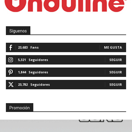
Síguenos
23,683
Fans
ME GUSTA
5,321
Seguidores
SEGUIR
1,844
Seguidores
SEGUIR
23,782
Seguidores
SEGUIR
Promoción