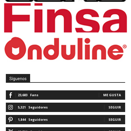
Síguenos
23,683
Fans
ME GUSTA
5,321
Seguidores
SEGUIR
1,844
Seguidores
SEGUIR