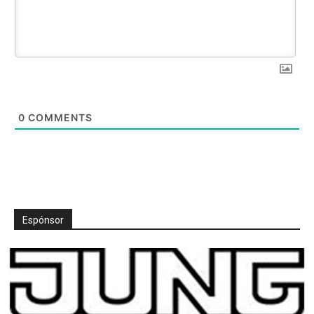
0
COMMENTS
Espónsor