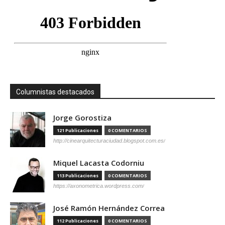
Columnistas destacados
Jorge Gorostiza
121 Publicaciones
0 COMENTARIOS
http://cinearquitecturaciudad.blogspot.com.es/
Miquel Lacasta Codorniu
113 Publicaciones
0 COMENTARIOS
https://axonometrica.wordpress.com/
José Ramón Hernández Correa
112 Publicaciones
0 COMENTARIOS