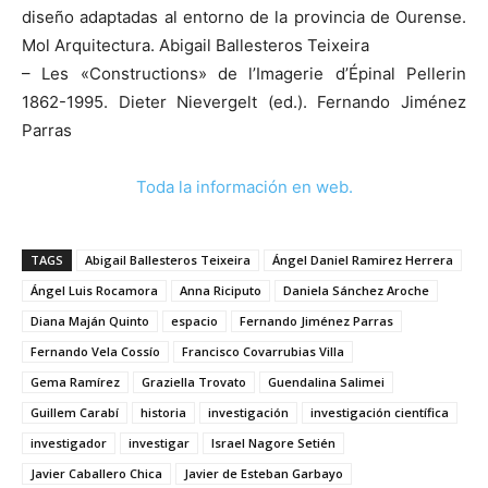
diseño adaptadas al entorno de la provincia de Ourense.
Mol Arquitectura. Abigail Ballesteros Teixeira
– Les «Constructions» de l’Imagerie d’Épinal Pellerin
1862-1995. Dieter Nievergelt (ed.). Fernando Jiménez
Parras
Toda la información en web.
TAGS
Abigail Ballesteros Teixeira
Ángel Daniel Ramirez Herrera
Ángel Luis Rocamora
Anna Riciputo
Daniela Sánchez Aroche
Diana Maján Quinto
espacio
Fernando Jiménez Parras
Fernando Vela Cossío
Francisco Covarrubias Villa
Gema Ramírez
Graziella Trovato
Guendalina Salimei
Guillem Carabí
historia
investigación
investigación científica
investigador
investigar
Israel Nagore Setién
Javier Caballero Chica
Javier de Esteban Garbayo