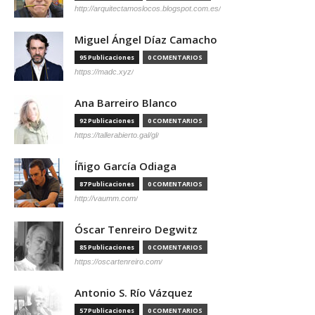
http://arquitectamoslocos.blogspot.com.es/
Miguel Ángel Díaz Camacho
95 Publicaciones
0 COMENTARIOS
https://madc.xyz/
Ana Barreiro Blanco
92 Publicaciones
0 COMENTARIOS
https://tallerabierto.gal/gl/
Íñigo García Odiaga
87 Publicaciones
0 COMENTARIOS
http://vaumm.com/
Óscar Tenreiro Degwitz
85 Publicaciones
0 COMENTARIOS
https://oscartenreiro.com/
Antonio S. Río Vázquez
57 Publicaciones
0 COMENTARIOS