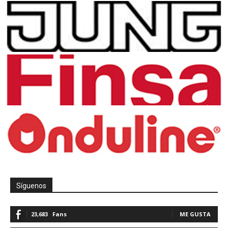
Síguenos
23,683
Fans
ME GUSTA