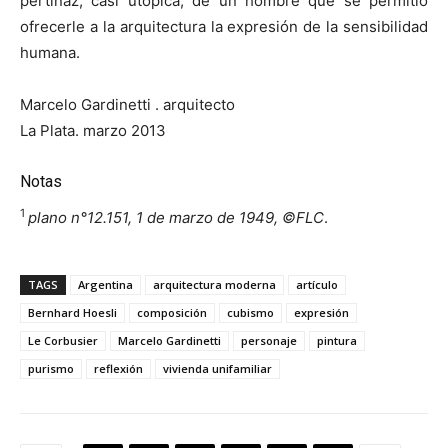
pertinaz, casi utópica, de un hombre que se permitió
ofrecerle a la arquitectura la expresión de la sensibilidad
humana.
Marcelo Gardinetti . arquitecto
La Plata. marzo 2013
Notas
1
plano n°12.151, 1 de marzo de 1949, ©FLC
.
TAGS
Argentina
arquitectura moderna
artículo
Bernhard Hoesli
composición
cubismo
expresión
Le Corbusier
Marcelo Gardinetti
personaje
pintura
purismo
reflexión
vivienda unifamiliar