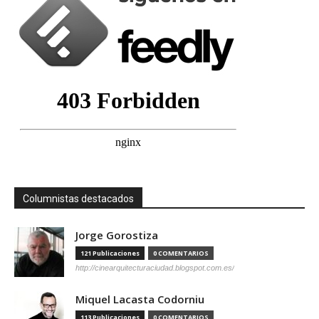
Columnistas destacados
Jorge Gorostiza
121 Publicaciones
0 COMENTARIOS
http://cinearquitecturaciudad.blogspot.com.es/
Miquel Lacasta Codorniu
113 Publicaciones
0 COMENTARIOS