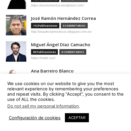
https://axonometrica.wordpress.com/
José Ramón Hernández Correa
112 Publicaciones
0 COMENTARIOS
http://arquitectamoslocos.blogspot.com.es/
Miguel Ángel Díaz Camacho
95 Publicaciones
0 COMENTARIOS
https://madc.xyz/
Ana Barreiro Blanco
92 Publicaciones
0 COMENTARIOS
We use cookies on our website to give you the most
https://tallerabierto.gal/gl/
relevant experience by remembering your preferences
and repeat visits. By clicking “Accept”, you consent to the
Íñigo García Odiaga
use of ALL the cookies.
87 Publicaciones
0 COMENTARIOS
Do not sell my personal information
.
4
http://vaumm.com/
Configuración de cookies
ACEPTAR
Óscar Tenreiro Degwitz
85 Publicaciones
0 COMENTARIOS