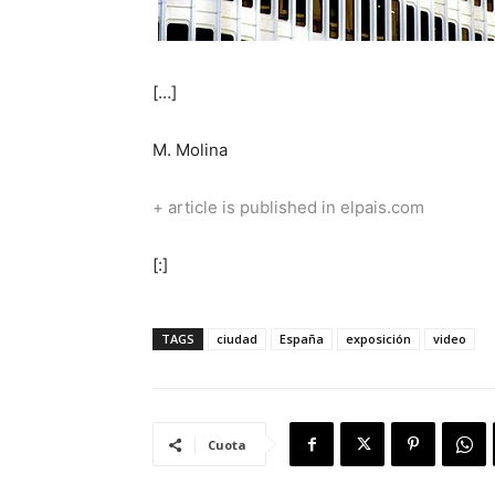
[…]
M. Molina
+ article is published in elpais.com
[:]
TAGS
ciudad
España
exposición
video
Cuota