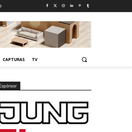
D
CAPTURAS
TV
Espónsor