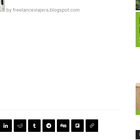
by freelanceviajera.blogspot.com