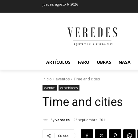
jueves, agosto 6, 2026
ARTÍCULOS
FARO
OBRAS
NASA
Inicio
eventos
Time and cities
eventos
exposiciones
Time and cities
By
veredes
26 septiembre, 2011
Cuota