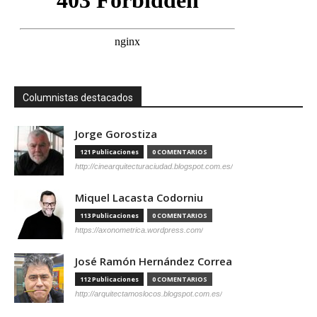
Columnistas destacados
Jorge Gorostiza
121 Publicaciones
0 COMENTARIOS
http://cinearquitecturaciudad.blogspot.com.es/
Miquel Lacasta Codorniu
113 Publicaciones
0 COMENTARIOS
https://axonometrica.wordpress.com/
José Ramón Hernández Correa
112 Publicaciones
0 COMENTARIOS
http://arquitectamoslocos.blogspot.com.es/