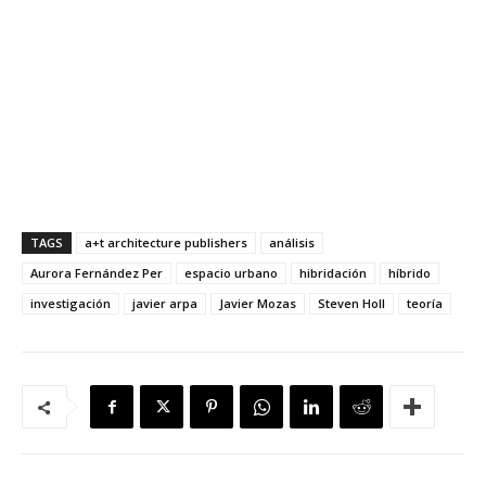
TAGS
a+t architecture publishers
análisis
Aurora Fernández Per
espacio urbano
hibridación
híbrido
investigación
javier arpa
Javier Mozas
Steven Holl
teoría