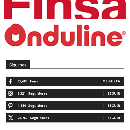
Síguenos
23,683
Fans
ME GUSTA
5,321
Seguidores
SEGUIR
1,844
Seguidores
SEGUIR
23,782
Seguidores
SEGUIR