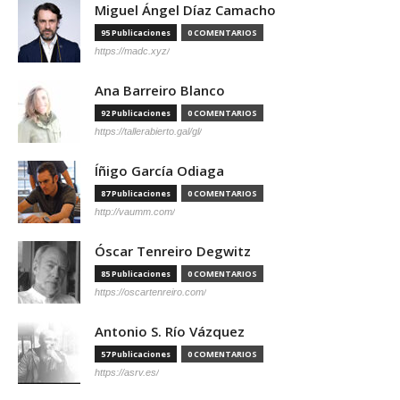
Miguel Ángel Díaz Camacho
95 Publicaciones
0 COMENTARIOS
https://madc.xyz/
Ana Barreiro Blanco
92 Publicaciones
0 COMENTARIOS
https://tallerabierto.gal/gl/
Íñigo García Odiaga
87 Publicaciones
0 COMENTARIOS
http://vaumm.com/
Óscar Tenreiro Degwitz
85 Publicaciones
0 COMENTARIOS
https://oscartenreiro.com/
Antonio S. Río Vázquez
57 Publicaciones
0 COMENTARIOS
https://asrv.es/