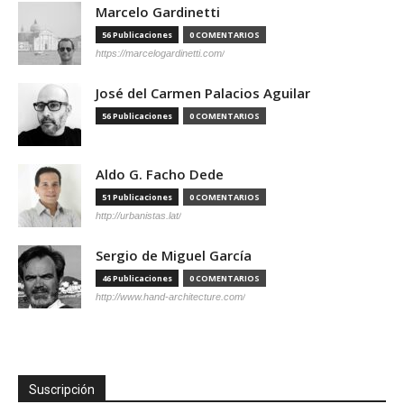
Marcelo Gardinetti
56 Publicaciones
0 COMENTARIOS
https://marcelogardinetti.com/
José del Carmen Palacios Aguilar
56 Publicaciones
0 COMENTARIOS
Aldo G. Facho Dede
51 Publicaciones
0 COMENTARIOS
http://urbanistas.lat/
Sergio de Miguel García
46 Publicaciones
0 COMENTARIOS
http://www.hand-architecture.com/
Suscripción