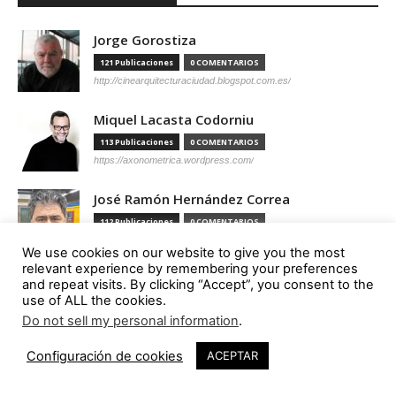
Jorge Gorostiza
121 Publicaciones
0 COMENTARIOS
http://cinearquitecturaciudad.blogspot.com.es/
Miquel Lacasta Codorniu
113 Publicaciones
0 COMENTARIOS
https://axonometrica.wordpress.com/
José Ramón Hernández Correa
112 Publicaciones
0 COMENTARIOS
http://arquitectamoslocos.blogspot.com.es/
We use cookies on our website to give you the most
relevant experience by remembering your preferences
Miguel Ángel Díaz Camacho
and repeat visits. By clicking “Accept”, you consent to the
use of ALL the cookies.
95 Publicaciones
0 COMENTARIOS
Do not sell my personal information
.
https://madc.xyz/
Configuración de cookies
ACEPTAR
Ana Barreiro Blanco
92 Publicaciones
0 COMENTARIOS