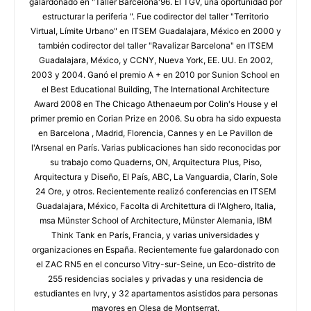
galardonado en "Taller Barcelona'96. El TGV, una oportunidad por
estructurar la periferia ". Fue codirector del taller "Territorio
Virtual, Límite Urbano" en ITSEM Guadalajara, México en 2000 y
también codirector del taller "Ravalizar Barcelona" en ITSEM
Guadalajara, México, y CCNY, Nueva York, EE. UU. En 2002,
2003 y 2004. Ganó el premio A + en 2010 por Sunion School en
el Best Educational Building, The International Architecture
Award 2008 en The Chicago Athenaeum por Colin's House y el
primer premio en Corian Prize en 2006. Su obra ha sido expuesta
en Barcelona , Madrid, Florencia, Cannes y en Le Pavillon de
l'Arsenal en París. Varias publicaciones han sido reconocidas por
su trabajo como Quaderns, ON, Arquitectura Plus, Piso,
Arquitectura y Diseño, El País, ABC, La Vanguardia, Clarín, Sole
24 Ore, y otros. Recientemente realizó conferencias en ITSEM
Guadalajara, México, Facolta di Architettura di l'Alghero, Italia,
msa Münster School of Architecture, Münster Alemania, IBM
Think Tank en París, Francia, y varias universidades y
organizaciones en España. Recientemente fue galardonado con
el ZAC RN5 en el concurso Vitry-sur-Seine, un Eco-distrito de
255 residencias sociales y privadas y una residencia de
estudiantes en Ivry, y 32 apartamentos asistidos para personas
mayores en Olesa de Montserrat.