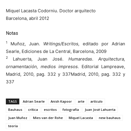
Miquel Lacasta Codorniu. Doctor arquitecto
Barcelona, abril 2012
Notas
1
Muñoz, Juan.
Writings/Escritos,
editado por Adrian
Searle, Ediciones de La Central, Barcelona, 2009
2
Lahuerta, Juan José.
Humaredas
.
Arquitectura,
ornamentación, medios impresos.
Editorial Lampreave,
Madrid, 2010, pag. 332 y 337Madrid, 2010, pag. 332 y
337
TAGS
Adrian Searle
Anish Kapoor
arte
artículo
Bauhaus
crítica
escritos
fotografía
Juan José Lahuerta
Juan Muñoz
Mies van der Rohe
Miquel Lacasta
new bauhaus
teoría