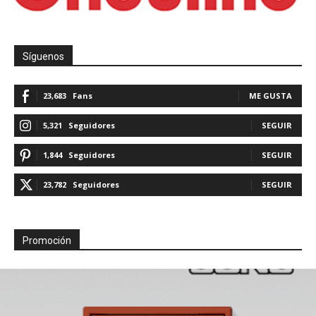
Síguenos
23,683
Fans
ME GUSTA
5,321
Seguidores
SEGUIR
1,844
Seguidores
SEGUIR
23,782
Seguidores
SEGUIR
Promoción