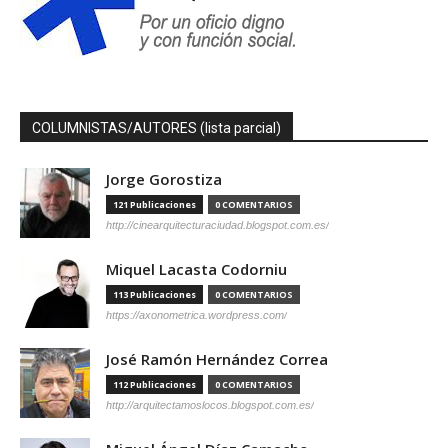
COLUMNISTAS/AUTORES (lista parcial)
Jorge Gorostiza
121 Publicaciones
0 COMENTARIOS
http://cinearquitecturaciudad.blogspot.com.es/
Miquel Lacasta Codorniu
113 Publicaciones
0 COMENTARIOS
https://axonometrica.wordpress.com/
José Ramón Hernández Correa
112 Publicaciones
0 COMENTARIOS
http://arquitectamoslocos.blogspot.com.es/