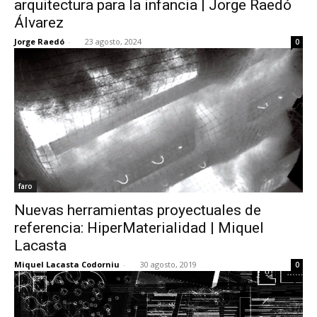
arquitectura para la infancia | Jorge Raedó
Álvarez
Jorge Raedó
-
23 agosto, 2024
0
[:]
faro
Nuevas herramientas proyectuales de
referencia: HiperMaterialidad | Miquel
Lacasta
Miquel Lacasta Codorniu
-
30 agosto, 2019
0