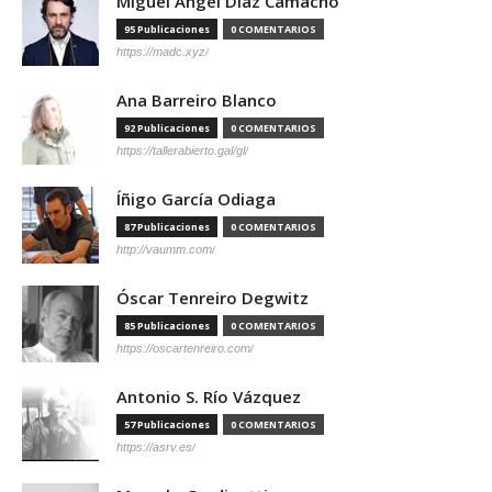
Miguel Ángel Díaz Camacho
95 Publicaciones
0 COMENTARIOS
https://madc.xyz/
Ana Barreiro Blanco
92 Publicaciones
0 COMENTARIOS
https://tallerabierto.gal/gl/
Íñigo García Odiaga
87 Publicaciones
0 COMENTARIOS
http://vaumm.com/
Óscar Tenreiro Degwitz
85 Publicaciones
0 COMENTARIOS
https://oscartenreiro.com/
Antonio S. Río Vázquez
57 Publicaciones
0 COMENTARIOS
https://asrv.es/