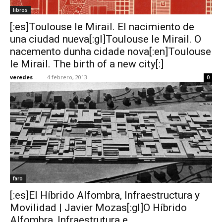
libros
[:es]Toulouse le Mirail. El nacimiento de
una ciudad nueva[:gl]Toulouse le Mirail. O
nacemento dunha cidade nova[:en]Toulouse
le Mirail. The birth of a new city[:]
veredes
-
4 febrero, 2013
0
faro
[:es]El Híbrido Alfombra, Infraestructura y
Movilidad | Javier Mozas[:gl]O Híbrido
Alfombra, Infraestrutura e