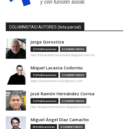
COLUMNISTAS/AUTORES (lista parcial)
Jorge Gorostiza
121 Publicaciones
0 COMENTARIOS
http://cinearquitecturaciudad.blogspot.com.es/
Miquel Lacasta Codorniu
113 Publicaciones
0 COMENTARIOS
https://axonometrica.wordpress.com/
José Ramón Hernández Correa
112 Publicaciones
0 COMENTARIOS
http://arquitectamoslocos.blogspot.com.es/
Miguel Ángel Díaz Camacho
95 Publicaciones
0 COMENTARIOS