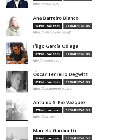
https://madc.xyz/
Ana Barreiro Blanco
92 Publicaciones
0 COMENTARIOS
https://tallerabierto.gal/gl/
Íñigo García Odiaga
87 Publicaciones
0 COMENTARIOS
http://vaumm.com/
Óscar Tenreiro Degwitz
85 Publicaciones
0 COMENTARIOS
https://oscartenreiro.com/
Antonio S. Río Vázquez
57 Publicaciones
0 COMENTARIOS
https://asrv.es/
Marcelo Gardinetti
56 Publicaciones
0 COMENTARIOS