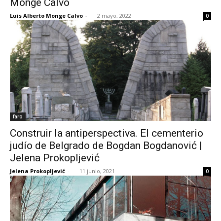
Monge Calvo
Luis Alberto Monge Calvo
-
2 mayo, 2022
0
faro
Construir la antiperspectiva. El cementerio
judío de Belgrado de Bogdan Bogdanović |
Jelena Prokopljević
Jelena Prokopljević
-
11 junio, 2021
0