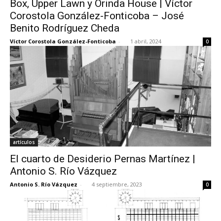
Box, Upper Lawn y Orinda House | Víctor
Corostola González-Fonticoba – José
Benito Rodríguez Cheda
Víctor Corostola González-Fonticoba
-
1 abril, 2024
0
[:]
artículos
El cuarto de Desiderio Pernas Martínez |
Antonio S. Río Vázquez
Antonio S. Río Vázquez
-
4 septiembre, 2023
0