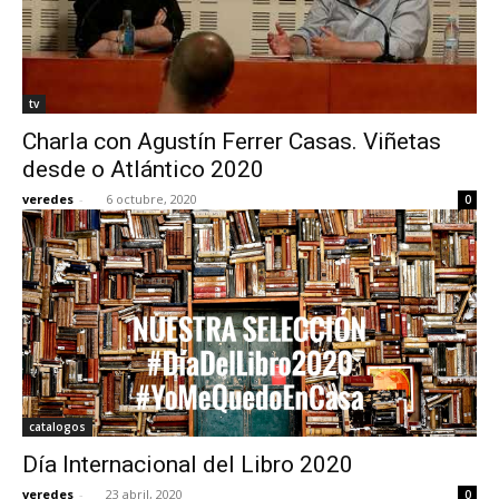
tv
Charla con Agustín Ferrer Casas. Viñetas
desde o Atlántico 2020
veredes
-
6 octubre, 2020
0
catalogos
Día Internacional del Libro 2020
veredes
-
23 abril, 2020
0