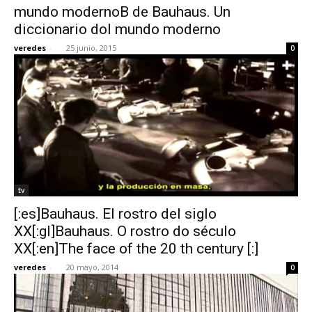
mundo modernoB de Bauhaus. Un
diccionario dol mundo moderno
veredes
-
25 junio, 2015
0
tv
[:es]Bauhaus. El rostro del siglo
XX[:gl]Bauhaus. O rostro do século
XX[:en]The face of the 20 th century [:]
veredes
-
20 mayo, 2014
0