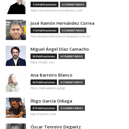
113 Publicaciones
0 COMENTARIOS
https://axonometrica.wordpress.com/
José Ramón Hernández Correa
112 Publicaciones
0 COMENTARIOS
http://arquitectamoslocos.blogspot.com.es/
Miguel Ángel Díaz Camacho
95 Publicaciones
0 COMENTARIOS
https://madc.xyz/
Ana Barreiro Blanco
92 Publicaciones
0 COMENTARIOS
https://tallerabierto.gal/gl/
Íñigo García Odiaga
87 Publicaciones
0 COMENTARIOS
http://vaumm.com/
Óscar Tenreiro Degwitz