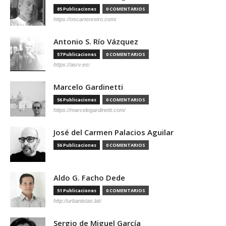
85 Publicaciones
0 COMENTARIOS
https://oscartenreiro.com/
Antonio S. Río Vázquez
57 Publicaciones
0 COMENTARIOS
https://asrv.es/
Marcelo Gardinetti
56 Publicaciones
0 COMENTARIOS
https://marcelogardinetti.com/
José del Carmen Palacios Aguilar
56 Publicaciones
0 COMENTARIOS
Aldo G. Facho Dede
51 Publicaciones
0 COMENTARIOS
http://urbanistas.lat/
Sergio de Miguel García