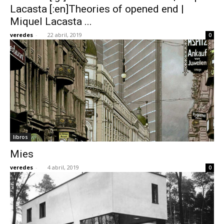
Lacasta [:en]Theories of opened end |
Miquel Lacasta ...
veredes
-
22 abril, 2019
0
libros
Mies
veredes
-
4 abril, 2019
0