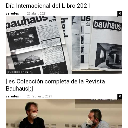
Día Internacional del Libro 2021
veredes
-
23 abril, 2021
0
[:]
publicaciones
[:es]Colección completa de la Revista
Bauhaus[:]
veredes
-
23 febrero, 2021
0