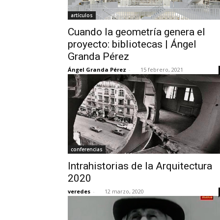
artículos
Cuando la geometría genera el
proyecto: bibliotecas | Ángel
Granda Pérez
Ángel Granda Pérez
-
15 febrero, 2021
conferencias
Intrahistorias de la Arquitectura
2020
veredes
-
12 marzo, 2020