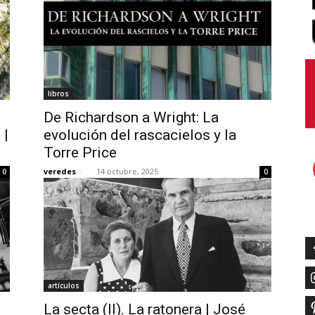
libros
De Richardson a Wright: La
 |
evolución del rascacielos y la
Torre Price
veredes
-
14 octubre, 2025
0
0
artículos
La secta (II). La ratonera | José