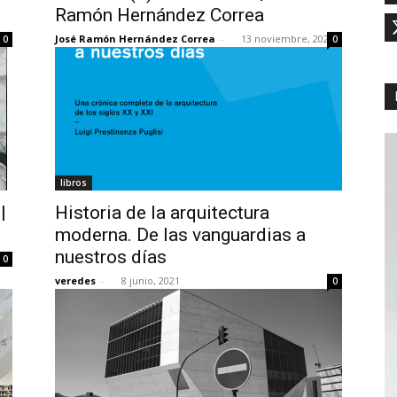
Ramón Hernández Correa
3
José Ramón Hernández Correa
-
13 noviembre, 2023
0
0
libros
|
Historia de la arquitectura
moderna. De las vanguardias a
nuestros días
0
veredes
-
8 junio, 2021
0