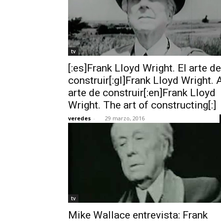
tv
[:es]Frank Lloyd Wright. El arte de
construir[:gl]Frank Lloyd Wright. 
arte de construir[:en]Frank Lloyd
Wright. The art of constructing[:]
veredes
-
29 marzo, 2016
tv
Mike Wallace entrevista: Frank