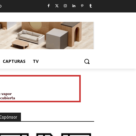
D
CAPTURAS
TV
Espónsor