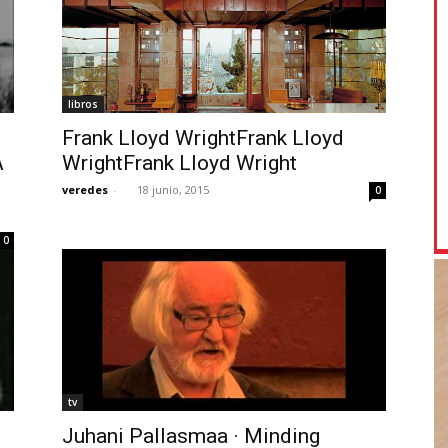
libros
Frank Lloyd WrightFrank Lloyd
A
WrightFrank Lloyd Wright
veredes
-
18 junio, 2015
0
0
tv
Juhani Pallasmaa · Minding