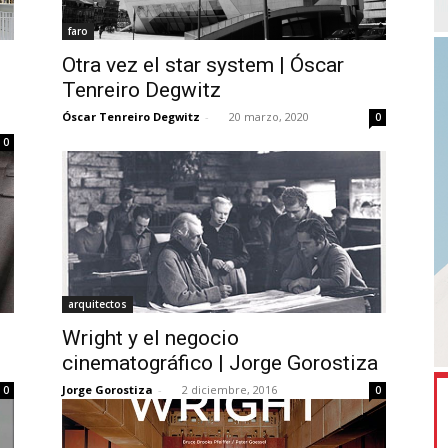
faro
Otra vez el star system | Óscar
Tenreiro Degwitz
Óscar Tenreiro Degwitz
-
20 marzo, 2020
0
0
arquitectos
Wright y el negocio
cinematográfico | Jorge Gorostiza
Jorge Gorostiza
-
2 diciembre, 2016
0
0