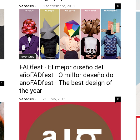
veredes
-
3 septiembre, 2013
0
eventos
FADfest · El mejor diseño del
añoFADfest · O millor deseño do
anoFADfest · The best design of
1
the year
veredes
-
21 junio, 2013
0