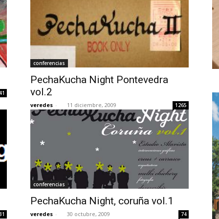
conferencias
PechaKucha Night Pontevedra
vol.2
41
veredes
-
11 diciembre, 2009
1265
conferencias
PechaKucha Night, coruña vol.1
veredes
-
30 octubre, 2009
31
74