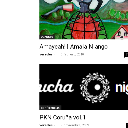
eventos
Amayeah! | Amaia Niango
veredes
-
3 febrero, 2010
7
conferencias
PKN Coruña vol.1
veredes
-
9 noviembre, 2009