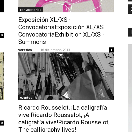
convocatorias
Exposición XL/XS ·
ConvocatoriaExposición XL/XS ·
ConvocatoriaExhibition XL/XS ·
0
Summons
veredes
-
16 diciembre, 2013
1
eventos
Ricardo Rousselot, ¡La caligrafía
vive!Ricardo Rousselot, ¡A
caligrafía vive!Ricardo Rousselot,
0
The calligraphy lives!