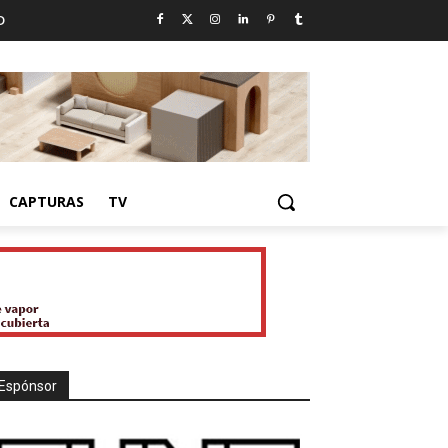
D
CAPTURAS
TV
Espónsor