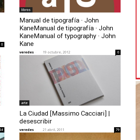
libros
Manual de tipografía · John
KaneManual de tipografía · John
KaneManual of typography · John
Kane
0
veredes
-
19 octubre, 2012
0
arte
La Ciudad [Massimo Cacciari] |
desescribir
veredes
-
21 abril, 2011
64
79