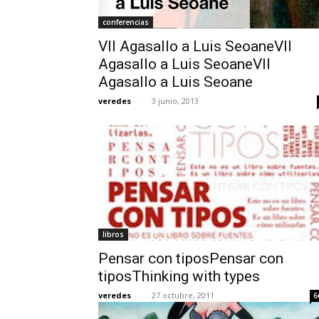
conferencias
VII Agasallo a Luis SeoaneVII
Agasallo a Luis SeoaneVII
Agasallo a Luis Seoane
veredes
-
3 junio, 2013
libros
Pensar con tiposPensar con
tiposThinking with types
veredes
-
27 octubre, 2011
6