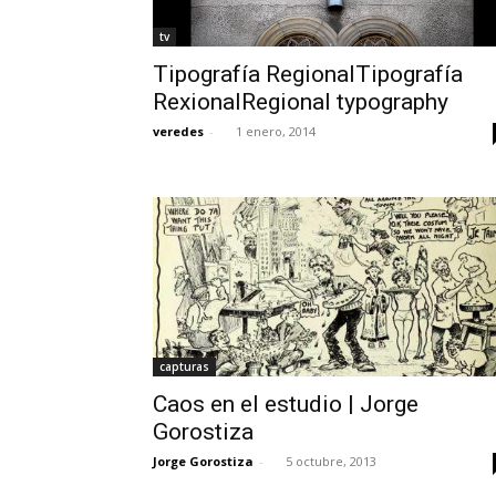
tv
Tipografía RegionalTipografía
RexionalRegional typography
veredes
-
1 enero, 2014
capturas
Caos en el estudio | Jorge
Gorostiza
Jorge Gorostiza
-
5 octubre, 2013