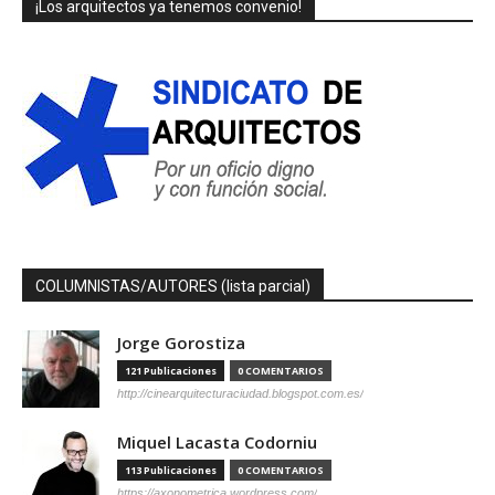
¡Los arquitectos ya tenemos convenio!
COLUMNISTAS/AUTORES (lista parcial)
Jorge Gorostiza
121 Publicaciones
0 COMENTARIOS
http://cinearquitecturaciudad.blogspot.com.es/
Miquel Lacasta Codorniu
113 Publicaciones
0 COMENTARIOS
https://axonometrica.wordpress.com/