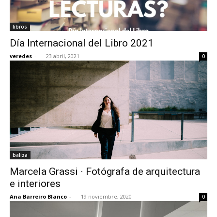
libros
Día Internacional del Libro 2021
veredes
-
23 abril, 2021
0
baliza
Marcela Grassi · Fotógrafa de arquitectura
e interiores
Ana Barreiro Blanco
-
19 noviembre, 2020
0