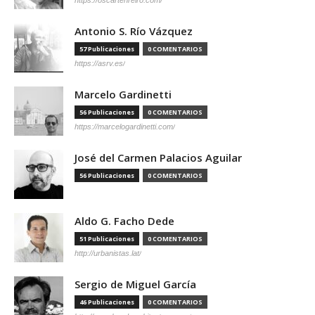
Antonio S. Río Vázquez
57 Publicaciones
0 COMENTARIOS
https://asrv.es/
Marcelo Gardinetti
56 Publicaciones
0 COMENTARIOS
https://marcelogardinetti.com/
José del Carmen Palacios Aguilar
56 Publicaciones
0 COMENTARIOS
Aldo G. Facho Dede
51 Publicaciones
0 COMENTARIOS
http://urbanistas.lat/
Sergio de Miguel García
46 Publicaciones
0 COMENTARIOS