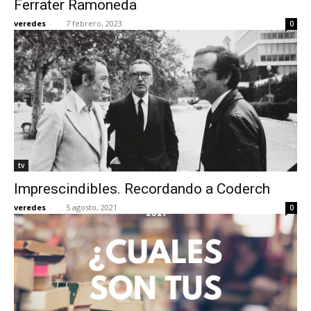
Ferrater Ramoneda
veredes
-
7 febrero, 2023
0
[:]
tv
Imprescindibles. Recordando a Coderch
veredes
-
5 agosto, 2021
0