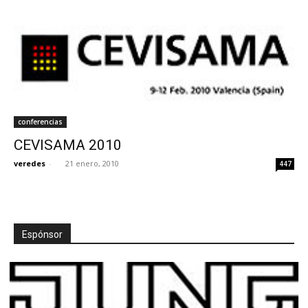
conferencias
CEVISAMA 2010
veredes
-
21 enero, 2010
447
Espónsor