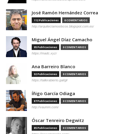
José Ramón Hernández Correa
112 Publicaciones
0 COMENTARIOS
http://arquitectamoslocos.blogspot.com.es/
Miguel Ángel Díaz Camacho
95 Publicaciones
0 COMENTARIOS
https://madc.xyz/
Ana Barreiro Blanco
92 Publicaciones
0 COMENTARIOS
https://tallerabierto.gal/gl/
Íñigo García Odiaga
87 Publicaciones
0 COMENTARIOS
http://vaumm.com/
Óscar Tenreiro Degwitz
85 Publicaciones
0 COMENTARIOS
https://oscartenreiro.com/