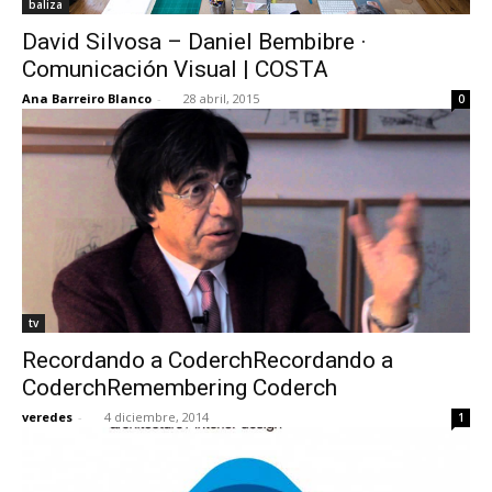
baliza
David Silvosa – Daniel Bembibre ·
Comunicación Visual | COSTA
Ana Barreiro Blanco
-
28 abril, 2015
0
tv
Recordando a CoderchRecordando a
CoderchRemembering Coderch
veredes
-
4 diciembre, 2014
1