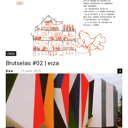
nasa
Brutselas #02 | eiza
Eiza
-
21 julio, 2015
0