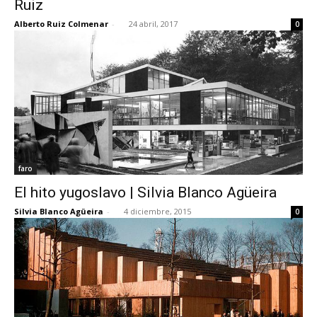
Ruiz
Alberto Ruiz Colmenar
-
24 abril, 2017
0
[:]
faro
El hito yugoslavo | Silvia Blanco Agüeira
Silvia Blanco Agüeira
-
4 diciembre, 2015
0