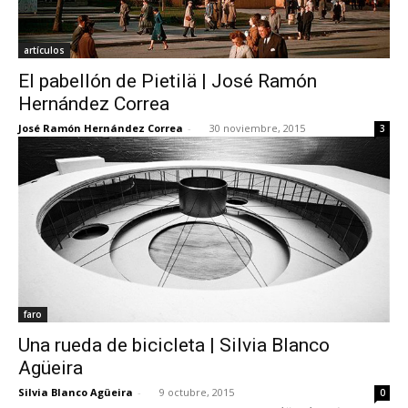
artículos
El pabellón de Pietilä | José Ramón
Hernández Correa
José Ramón Hernández Correa
-
30 noviembre, 2015
3
faro
Una rueda de bicicleta | Silvia Blanco
Agüeira
Silvia Blanco Agüeira
-
9 octubre, 2015
0