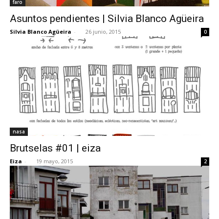
faro
Asuntos pendientes | Silvia Blanco Agüeira
Silvia Blanco Agüeira
-
26 junio, 2015
0
nasa
Brutselas #01 | eiza
Eiza
-
19 mayo, 2015
2