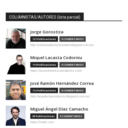
COLUMNISTAS/AUTORES (lista parcial)
Jorge Gorostiza
121 Publicaciones
0 COMENTARIOS
http://cinearquitecturaciudad.blogspot.com.es/
Miquel Lacasta Codorniu
113 Publicaciones
0 COMENTARIOS
https://axonometrica.wordpress.com/
José Ramón Hernández Correa
112 Publicaciones
0 COMENTARIOS
http://arquitectamoslocos.blogspot.com.es/
Miguel Ángel Díaz Camacho
95 Publicaciones
0 COMENTARIOS
https://madc.xyz/