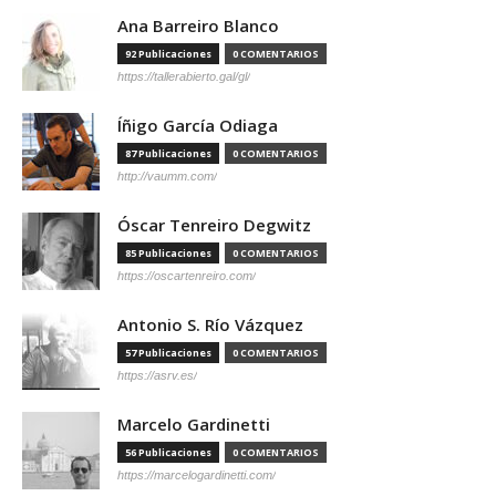
Ana Barreiro Blanco
92 Publicaciones
0 COMENTARIOS
https://tallerabierto.gal/gl/
Íñigo García Odiaga
87 Publicaciones
0 COMENTARIOS
http://vaumm.com/
Óscar Tenreiro Degwitz
85 Publicaciones
0 COMENTARIOS
https://oscartenreiro.com/
Antonio S. Río Vázquez
57 Publicaciones
0 COMENTARIOS
https://asrv.es/
Marcelo Gardinetti
56 Publicaciones
0 COMENTARIOS
https://marcelogardinetti.com/