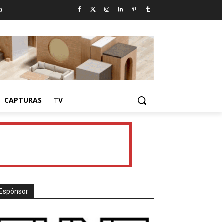
D
CAPTURAS
TV
Espónsor