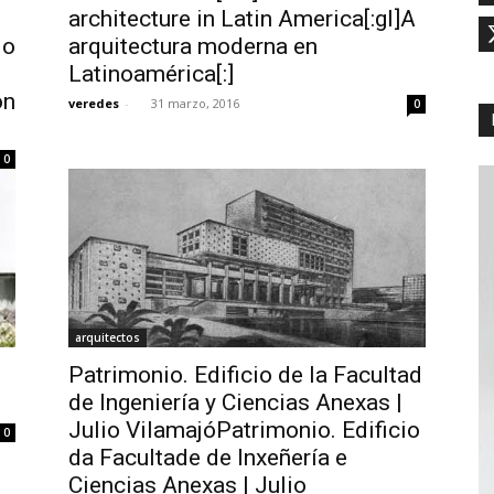
architecture in Latin America[:gl]A
 o
arquitectura moderna en
Latinoamérica[:]
on
veredes
-
31 marzo, 2016
0
0
arquitectos
0
Patrimonio. Edificio de la Facultad
de Ingeniería y Ciencias Anexas |
Julio VilamajóPatrimonio. Edificio
0
da Facultade de Inxeñería e
Ciencias Anexas | Julio