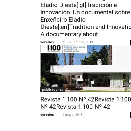
Eladio Dieste[:gl]Tradición e
Innovación. Un documental sobre
Enxeñeiro Eladio
Dieste[:en]Tradition and Innovati
A documentary about...
veredes
-
21 noviembre, 2019
publicaciones
Revista 1:100 Nº 42Revista 1:10
Nº 42Revista 1:100 Nº 42
veredes
-
1 mayo, 2013