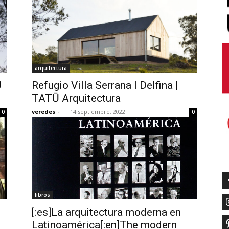
arquitectura
Ū
Refugio Villa Serrana I Delfina |
TATŪ Arquitectura
veredes
-
14 septiembre, 2022
0
0
libros
[:es]La arquitectura moderna en
Latinoamérica[:en]The modern