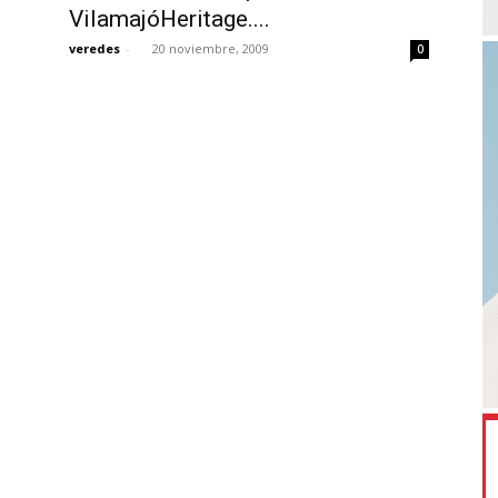
VilamajóHeritage....
veredes
-
20 noviembre, 2009
0