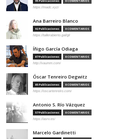
95 Publicaciones
0 COMENTARIOS
https://madc.xyz/
Ana Barreiro Blanco
92 Publicaciones
0 COMENTARIOS
https://tallerabierto.gal/gl/
Íñigo García Odiaga
87 Publicaciones
0 COMENTARIOS
http://vaumm.com/
Óscar Tenreiro Degwitz
85 Publicaciones
0 COMENTARIOS
https://oscartenreiro.com/
Antonio S. Río Vázquez
57 Publicaciones
0 COMENTARIOS
https://asrv.es/
Marcelo Gardinetti