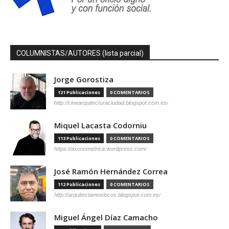
COLUMNISTAS/AUTORES (lista parcial)
Jorge Gorostiza
121 Publicaciones
0 COMENTARIOS
http://cinearquitecturaciudad.blogspot.com.es/
Miquel Lacasta Codorniu
113 Publicaciones
0 COMENTARIOS
https://axonometrica.wordpress.com/
José Ramón Hernández Correa
112 Publicaciones
0 COMENTARIOS
http://arquitectamoslocos.blogspot.com.es/
Miguel Ángel Díaz Camacho