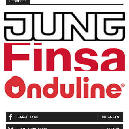
Espónsor
23,683
Fans
ME GUSTA
5,321
Seguidores
SEGUIR