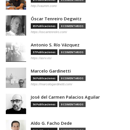
http://vaumm.com/
Óscar Tenreiro Degwitz
85 Publicaciones
0 COMENTARIOS
https://oscartenreiro.com/
Antonio S. Río Vázquez
57 Publicaciones
0 COMENTARIOS
https://asrv.es/
Marcelo Gardinetti
56 Publicaciones
0 COMENTARIOS
https://marcelogardinetti.com/
José del Carmen Palacios Aguilar
56 Publicaciones
0 COMENTARIOS
Aldo G. Facho Dede