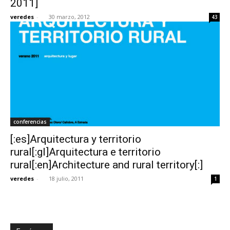
2011]
veredes
-
30 marzo, 2012
43
conferencias
[:es]Arquitectura y territorio
rural[:gl]Arquitectura e territorio
rural[:en]Architecture and rural territory[:]
veredes
-
18 julio, 2011
1