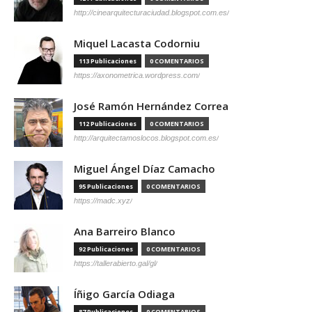
http://cinearquitecturaciudad.blogspot.com.es/
Miquel Lacasta Codorniu
113 Publicaciones
0 COMENTARIOS
https://axonometrica.wordpress.com/
José Ramón Hernández Correa
112 Publicaciones
0 COMENTARIOS
http://arquitectamoslocos.blogspot.com.es/
Miguel Ángel Díaz Camacho
95 Publicaciones
0 COMENTARIOS
https://madc.xyz/
Ana Barreiro Blanco
92 Publicaciones
0 COMENTARIOS
https://tallerabierto.gal/gl/
Íñigo García Odiaga
87 Publicaciones
0 COMENTARIOS