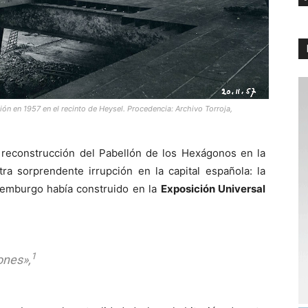
ón en 1957 en el recinto de Heysel. Procedencia: Archivo Torroja,
 reconstrucción del Pabellón de los Hexágonos en la
a sorprendente irrupción en la capital española: la
xemburgo había construido en la
Exposición Universal
1
ones»,