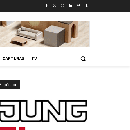
D
CAPTURAS
TV
Espónsor