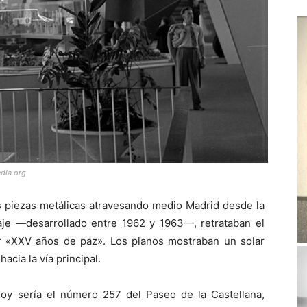
dia.org
s piezas metálicas atravesando medio Madrid desde la
aje —desarrollado entre 1962 y 1963—, retrataban el
eer «XXV años de paz». Los planos mostraban un solar
cia la vía principal.
hoy sería el número 257 del Paseo de la Castellana,