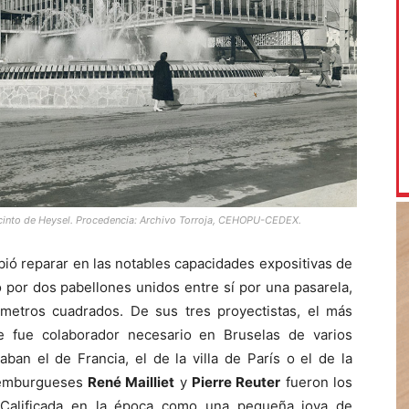
ecinto de Heysel. Procedencia: Archivo Torroja, CEHOPU-CEDEX.
ebió reparar en las notables capacidades expositivas de
por dos pabellones unidos entre sí por una pasarela,
 metros cuadrados. De sus tres proyectistas, el más
e fue colaborador necesario en Bruselas de varios
ban el de Francia, el de la villa de París o el de la
uxemburgueses
René Mailliet
y
Pierre Reuter
fueron los
 Calificada en la época como una pequeña joya de