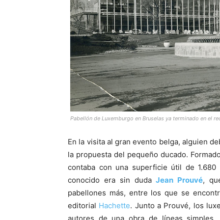
Pabellón de Luxemburgo en Bruselas ya terminado en el r
En la visita al gran evento belga, alguien d
la propuesta del pequeño ducado. Formado 
contaba con una superficie útil de 1.680
conocido era sin duda
Jean Prouvé
, qu
pabellones más, entre los que se encontra
editorial
Hachette
. Junto a Prouvé, los l
autores de una obra de líneas simples.