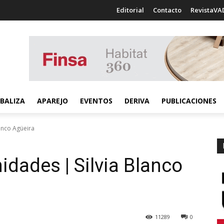
Editorial
Contacto
RevistaVA
BALIZA
APAREJO
EVENTOS
DERIVA
PUBLICACIONES
anco Agüeira
dades | Silvia Blanco
11289
0