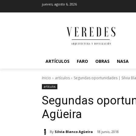
jueves, agosto 6, 2026
ARTÍCULOS
FARO
OBRAS
NASA
Inicio
artículos
Segundas oportunidades | Silvia Bl
artículos
Segundas oportuni
Agüeira
By
Silvia Blanco Agüeira
18 junio, 2018