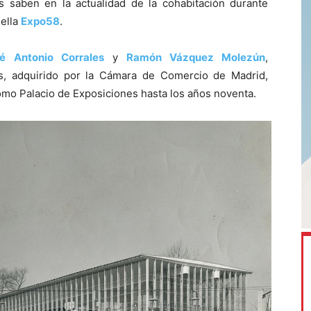
s saben en la actualidad de la cohabitación durante
uella
Expo58
.
é Antonio Corrales
y
Ramón Vázquez Molezún
,
, adquirido por la Cámara de Comercio de Madrid,
omo Palacio de Exposiciones hasta los años noventa.