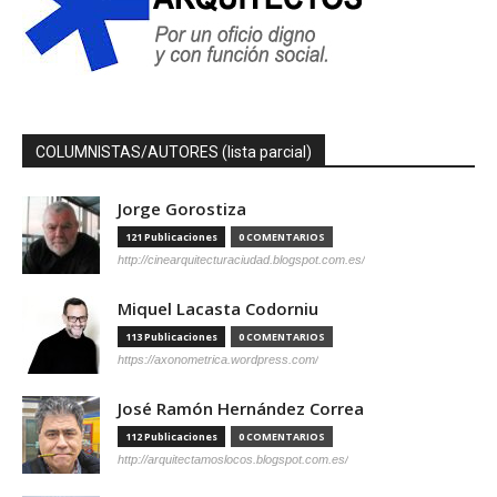
COLUMNISTAS/AUTORES (lista parcial)
Jorge Gorostiza
121 Publicaciones
0 COMENTARIOS
http://cinearquitecturaciudad.blogspot.com.es/
Miquel Lacasta Codorniu
113 Publicaciones
0 COMENTARIOS
https://axonometrica.wordpress.com/
José Ramón Hernández Correa
112 Publicaciones
0 COMENTARIOS
http://arquitectamoslocos.blogspot.com.es/