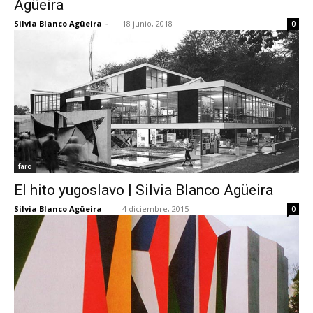
Agüeira
Silvia Blanco Agüeira
-
18 junio, 2018
0
[:]
faro
El hito yugoslavo | Silvia Blanco Agüeira
Silvia Blanco Agüeira
-
4 diciembre, 2015
0