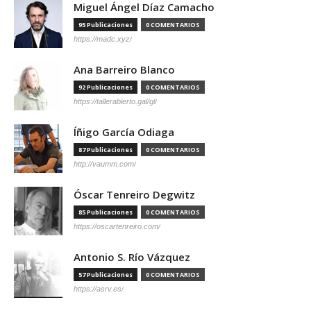
Miguel Ángel Díaz Camacho
95 Publicaciones
0 COMENTARIOS
https://madc.xyz/
Ana Barreiro Blanco
92 Publicaciones
0 COMENTARIOS
https://tallerabierto.gal/gl/
Íñigo García Odiaga
87 Publicaciones
0 COMENTARIOS
http://vaumm.com/
Óscar Tenreiro Degwitz
85 Publicaciones
0 COMENTARIOS
https://oscartenreiro.com/
Antonio S. Río Vázquez
57 Publicaciones
0 COMENTARIOS
https://asrv.es/