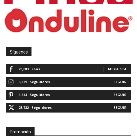
Síguenos
23,683
Fans
ME GUSTA
5,321
Seguidores
SEGUIR
1,844
Seguidores
SEGUIR
23,782
Seguidores
SEGUIR
Promoción