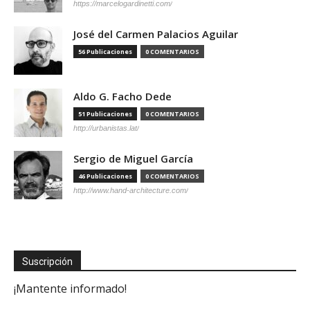
https://marcelogardinetti.com/
José del Carmen Palacios Aguilar
56 Publicaciones
0 COMENTARIOS
Aldo G. Facho Dede
51 Publicaciones
0 COMENTARIOS
http://urbanistas.lat/
Sergio de Miguel García
46 Publicaciones
0 COMENTARIOS
http://www.hand-architecture.com/
Suscripción