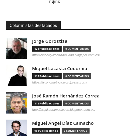
Columnistas destacados
Jorge Gorostiza
121 Publicaciones
0 COMENTARIOS
http://cinearquitecturaciudad.blogspot.com.es/
Miquel Lacasta Codorniu
113 Publicaciones
0 COMENTARIOS
https://axonometrica.wordpress.com/
José Ramón Hernández Correa
112 Publicaciones
0 COMENTARIOS
http://arquitectamoslocos.blogspot.com.es/
Miguel Ángel Díaz Camacho
95 Publicaciones
0 COMENTARIOS