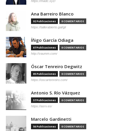
https://madc.xyz/
Ana Barreiro Blanco
92 Publicaciones
0 COMENTARIOS
https://tallerabierto.gal/gl/
Íñigo García Odiaga
87 Publicaciones
0 COMENTARIOS
http://vaumm.com/
Óscar Tenreiro Degwitz
85 Publicaciones
0 COMENTARIOS
https://oscartenreiro.com/
Antonio S. Río Vázquez
57 Publicaciones
0 COMENTARIOS
https://asrv.es/
Marcelo Gardinetti
56 Publicaciones
0 COMENTARIOS