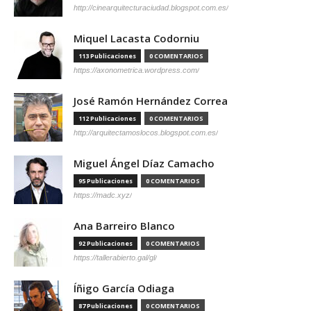
http://cinearquitecturaciudad.blogspot.com.es/
Miquel Lacasta Codorniu
113 Publicaciones
0 COMENTARIOS
https://axonometrica.wordpress.com/
José Ramón Hernández Correa
112 Publicaciones
0 COMENTARIOS
http://arquitectamoslocos.blogspot.com.es/
Miguel Ángel Díaz Camacho
95 Publicaciones
0 COMENTARIOS
https://madc.xyz/
Ana Barreiro Blanco
92 Publicaciones
0 COMENTARIOS
https://tallerabierto.gal/gl/
Íñigo García Odiaga
87 Publicaciones
0 COMENTARIOS