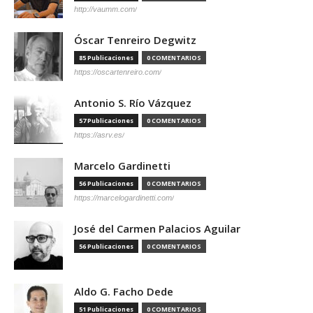
http://vaumm.com/
Óscar Tenreiro Degwitz
85 Publicaciones
0 COMENTARIOS
https://oscartenreiro.com/
Antonio S. Río Vázquez
57 Publicaciones
0 COMENTARIOS
https://asrv.es/
Marcelo Gardinetti
56 Publicaciones
0 COMENTARIOS
https://marcelogardinetti.com/
José del Carmen Palacios Aguilar
56 Publicaciones
0 COMENTARIOS
Aldo G. Facho Dede
51 Publicaciones
0 COMENTARIOS