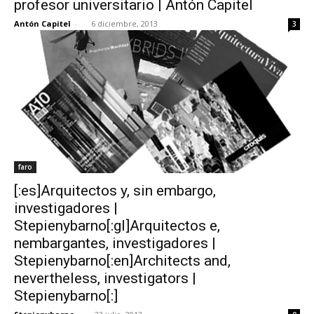
profesor universitario | Antón Capitel
Antón Capitel
-
6 diciembre, 2013
3
[:]
faro
[:es]Arquitectos y, sin embargo,
investigadores |
Stepienybarno[:gl]Arquitectos e,
nembargantes, investigadores |
Stepienybarno[:en]Architects and,
nevertheless, investigators |
Stepienybarno[:]