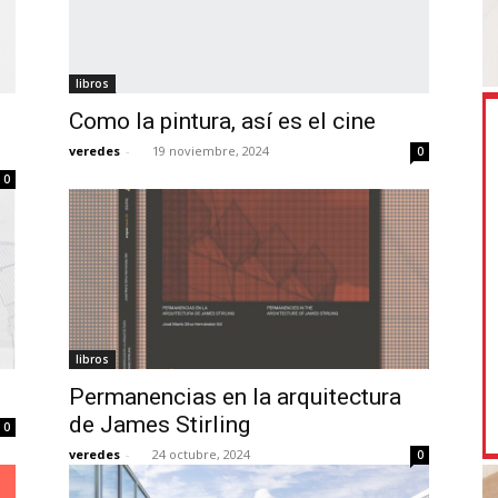
libros
Como la pintura, así es el cine
veredes
-
19 noviembre, 2024
0
0
libros
Permanencias en la arquitectura
de James Stirling
0
veredes
-
24 octubre, 2024
0