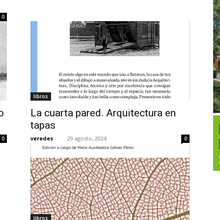
0
libros
o
La cuarta pared. Arquitectura en
tapas
veredes
-
29 agosto, 2024
0
0
libros