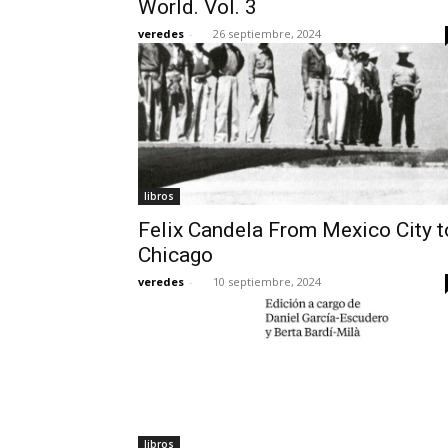
World. Vol. 3
veredes
-
26 septiembre, 2024
libros
Felix Candela From Mexico City t
Chicago
veredes
-
10 septiembre, 2024
libros