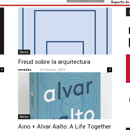
libros
Freud sobre la arquitectura
veredes
-
25 febrero, 2025
0
0
libros
Aino + Alvar Aalto: A Life Together