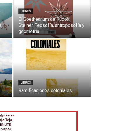
LIBROS
El Goetheanum de Rudolf
s,
Steiner. Teosofía, antroposofía y
geometría
LIBROS
Ramificaciones coloniales