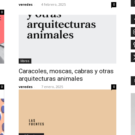
veredes
-
4 febrero, 2025
0
0
libros
Caracoles, moscas, cabras y otras
arquitecturas animales
veredes
-
7 enero, 2025
0
0