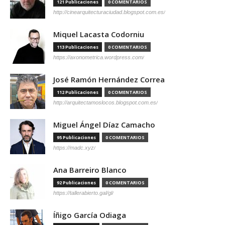
121 Publicaciones
0 COMENTARIOS
http://cinearquitecturaciudad.blogspot.com.es/
Miquel Lacasta Codorniu
113 Publicaciones
0 COMENTARIOS
https://axonometrica.wordpress.com/
José Ramón Hernández Correa
112 Publicaciones
0 COMENTARIOS
http://arquitectamoslocos.blogspot.com.es/
Miguel Ángel Díaz Camacho
95 Publicaciones
0 COMENTARIOS
https://madc.xyz/
Ana Barreiro Blanco
92 Publicaciones
0 COMENTARIOS
https://tallerabierto.gal/gl/
Íñigo García Odiaga