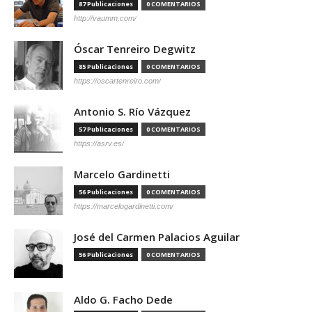
87 Publicaciones
0 COMENTARIOS
http://vaumm.com/
Óscar Tenreiro Degwitz
85 Publicaciones
0 COMENTARIOS
https://oscartenreiro.com/
Antonio S. Río Vázquez
57 Publicaciones
0 COMENTARIOS
https://asrv.es/
Marcelo Gardinetti
56 Publicaciones
0 COMENTARIOS
https://marcelogardinetti.com/
José del Carmen Palacios Aguilar
56 Publicaciones
0 COMENTARIOS
Aldo G. Facho Dede