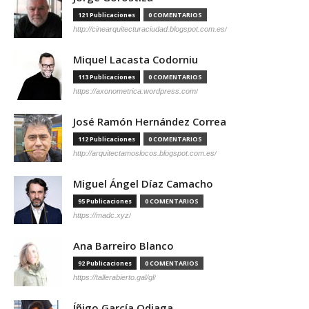
121 Publicaciones
0 COMENTARIOS
http://cinearquitecturaciudad.blogspot.com.es/
Miquel Lacasta Codorniu
113 Publicaciones
0 COMENTARIOS
https://axonometrica.wordpress.com/
José Ramón Hernández Correa
112 Publicaciones
0 COMENTARIOS
http://arquitectamoslocos.blogspot.com.es/
Miguel Ángel Díaz Camacho
95 Publicaciones
0 COMENTARIOS
https://madc.xyz/
Ana Barreiro Blanco
92 Publicaciones
0 COMENTARIOS
https://tallerabierto.gal/gl/
Íñigo García Odiaga