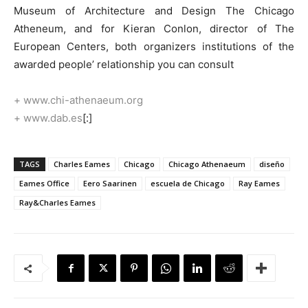
Museum of Architecture and Design The Chicago
Atheneum, and for Kieran Conlon, director of The
European Centers, both organizers institutions of the
awarded people’ relationship you can consult
+ www.chi-athenaeum.org
+ www.dab.es
[:]
TAGS
Charles Eames
Chicago
Chicago Athenaeum
diseño
Eames Office
Eero Saarinen
escuela de Chicago
Ray Eames
Ray&Charles Eames