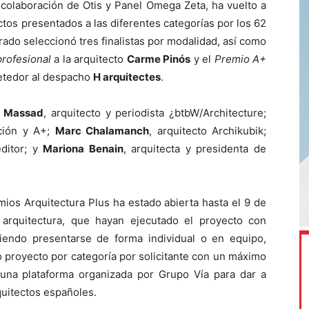
 colaboración de Otis y Panel Omega Zeta, ha vuelto a
ctos presentados a las diferentes categorías por los 62
urado seleccionó tres finalistas por modalidad, así como
profesional
a la arquitecto
Carme Pinós
y el
Premio A+
etedor al despacho
H arquitectes
.
y Massad
, arquitecto y periodista ¿btbW/Architecture;
cción y A+;
Marc Chalamanch
, arquitecto Archikubik;
editor; y
Mariona Benain
, arquitecta y presidenta de
mios Arquitectura Plus ha estado abierta hasta el 9 de
arquitectura, que hayan ejecutado el proyecto con
iendo presentarse de forma individual o en equipo,
o proyecto por categoría por solicitante con un máximo
 una plataforma organizada por Grupo Vía para dar a
rquitectos españoles.