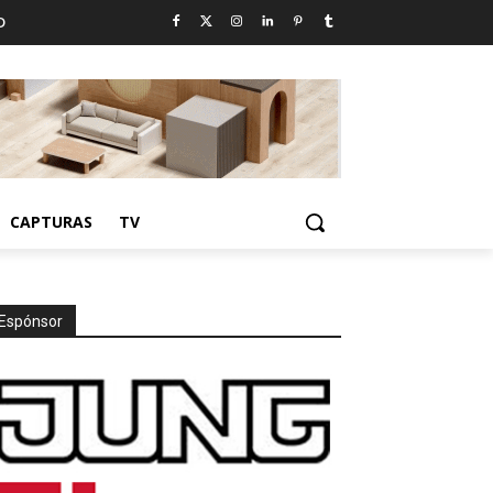
D
CAPTURAS
TV
Espónsor