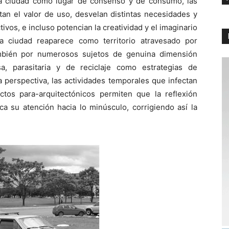
 la ciudad como lugar de consenso y de consumo, las
an el valor de uso, desvelan distintas necesidades y
vos, e incluso potencian la creatividad y el imaginario
, la ciudad reaparece como territorio atravesado por
ambién por numerosos sujetos de genuina dimensión
usa, parasitaria y de reciclaje como estrategias de
 perspectiva, las actividades temporales que infectan
tos para-arquitectónicos permiten que la reflexión
a su atención hacia lo minúsculo, corrigiendo así la