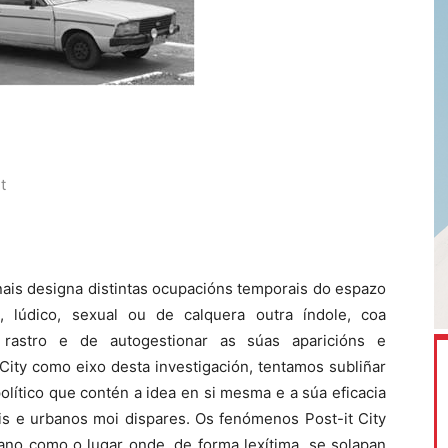
t
nais designa distintas ocupacións temporais do espazo
, lúdico, sexual ou de calquera outra índole, coa
 rastro e de autogestionar as súas aparicións e
t City como eixo desta investigación, tentamos subliñar
olítico que contén a idea en si mesma e a súa eficacia
is e urbanos moi dispares. Os fenómenos Post-it City
bano como o lugar onde, de forma lexítima, se solapan