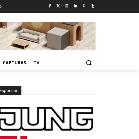
D
CAPTURAS
TV
Espónsor