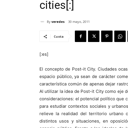
cities[:]
By
veredes
30 mayo, 2011
Cuota
[:es]
El concepto de Post-it City. Ciudades oca
espacio público, ya sean de carácter comerc
característica común de apenas dejar rastr
Al utilizar la idea de Post-it City como eje
consideraciones: el potencial político que 
para estudiar contextos sociales y urban
relieve la realidad del territorio urban
distintos usos y situaciones, en oposici