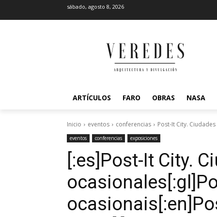
sábado, agosto 8, 2026
ARTÍCULOS
FARO
OBRAS
NASA
Inicio
eventos
conferencias
Post-It City. Ciudades
eventos
conferencias
exposiciones
[:es]Post-It City. 
ocasionales[:gl]Po
ocasionais[:en]Pos