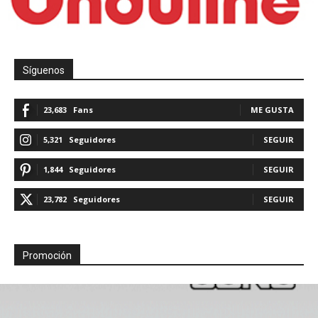
Síguenos
23,683
Fans
ME GUSTA
5,321
Seguidores
SEGUIR
1,844
Seguidores
SEGUIR
23,782
Seguidores
SEGUIR
Promoción