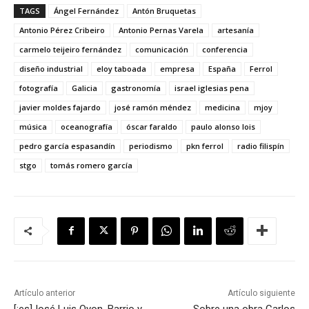
TAGS
Ángel Fernández
Antón Bruquetas
Antonio Pérez Cribeiro
Antonio Pernas Varela
artesanía
carmelo teijeiro fernández
comunicación
conferencia
diseño industrial
eloy taboada
empresa
España
Ferrol
fotografía
Galicia
gastronomía
israel iglesias pena
javier moldes fajardo
josé ramón méndez
medicina
mjoy
música
oceanografía
óscar faraldo
paulo alonso lois
pedro garcía espasandín
periodismo
pkn ferrol
radio filispín
stgo
tomás romero garcía
Artículo anterior
Artículo siguiente
[:es]José Luis Oyon. Barrio y
Sobre una obra Carlos