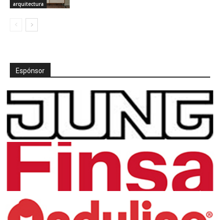
arquitectura
Espónsor