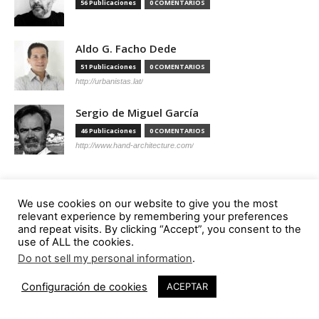
56 Publicaciones
0 COMENTARIOS
Aldo G. Facho Dede
51 Publicaciones
0 COMENTARIOS
http://urbanistas.lat/
Sergio de Miguel García
46 Publicaciones
0 COMENTARIOS
http://www.hand-architecture.com/
We use cookies on our website to give you the most
relevant experience by remembering your preferences
Suscripción
and repeat visits. By clicking “Accept”, you consent to the
use of ALL the cookies.
Do not sell my personal information
.
Configuración de cookies
ACEPTAR