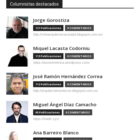
Columnistas destacados
Jorge Gorostiza
121 Publicaciones
0 COMENTARIOS
http://cinearquitecturaciudad.blogspot.com.es/
Miquel Lacasta Codorniu
113 Publicaciones
0 COMENTARIOS
https://axonometrica.wordpress.com/
José Ramón Hernández Correa
112 Publicaciones
0 COMENTARIOS
http://arquitectamoslocos.blogspot.com.es/
Miguel Ángel Díaz Camacho
95 Publicaciones
0 COMENTARIOS
https://madc.xyz/
Ana Barreiro Blanco