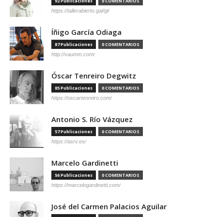
92 Publicaciones
0 COMENTARIOS
https://tallerabierto.gal/gl/
Íñigo García Odiaga
87 Publicaciones
0 COMENTARIOS
http://vaumm.com/
Óscar Tenreiro Degwitz
85 Publicaciones
0 COMENTARIOS
https://oscartenreiro.com/
Antonio S. Río Vázquez
57 Publicaciones
0 COMENTARIOS
https://asrv.es/
Marcelo Gardinetti
56 Publicaciones
0 COMENTARIOS
https://marcelogardinetti.com/
José del Carmen Palacios Aguilar