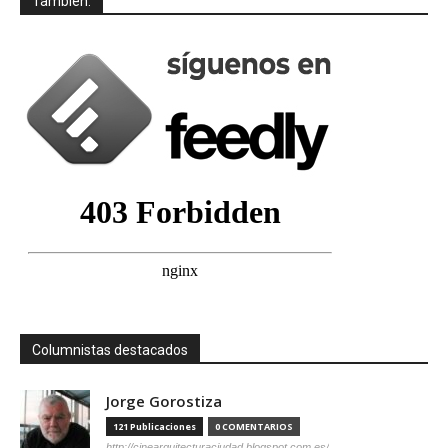
También:
Columnistas destacados
Jorge Gorostiza
121 Publicaciones
0 COMENTARIOS
http://cinearquitecturaciudad.blogspot.com.es/