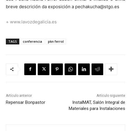
breve descrición da exposición a pechakucha@stgo.es
+
www.lavozdegalicia.es
TAGS
conferencia
pkn ferrol
Artículo anterior
Artículo siguiente
Repensar Bonpastor
InstalMAT, Salón Integral de
Materiales para Instalaciones