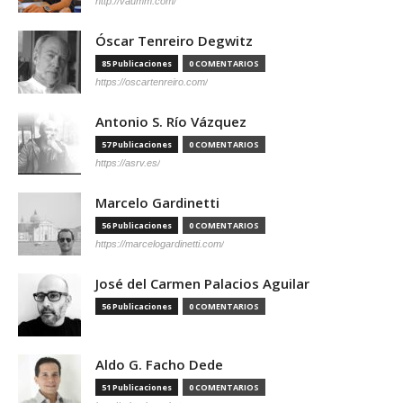
http://vaumm.com/
Óscar Tenreiro Degwitz
85 Publicaciones
0 COMENTARIOS
https://oscartenreiro.com/
Antonio S. Río Vázquez
57 Publicaciones
0 COMENTARIOS
https://asrv.es/
Marcelo Gardinetti
56 Publicaciones
0 COMENTARIOS
https://marcelogardinetti.com/
José del Carmen Palacios Aguilar
56 Publicaciones
0 COMENTARIOS
Aldo G. Facho Dede
51 Publicaciones
0 COMENTARIOS