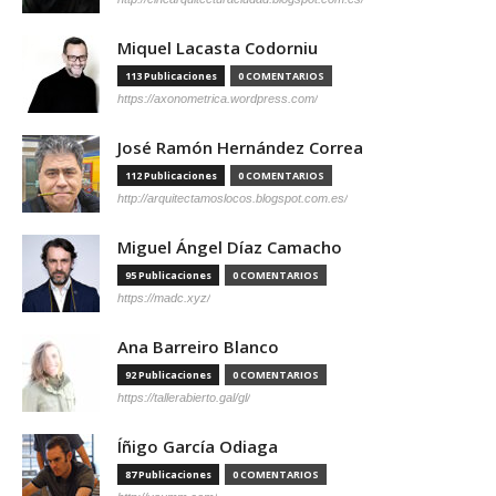
Miquel Lacasta Codorniu
113 Publicaciones
0 COMENTARIOS
https://axonometrica.wordpress.com/
José Ramón Hernández Correa
112 Publicaciones
0 COMENTARIOS
http://arquitectamoslocos.blogspot.com.es/
Miguel Ángel Díaz Camacho
95 Publicaciones
0 COMENTARIOS
https://madc.xyz/
Ana Barreiro Blanco
92 Publicaciones
0 COMENTARIOS
https://tallerabierto.gal/gl/
Íñigo García Odiaga
87 Publicaciones
0 COMENTARIOS