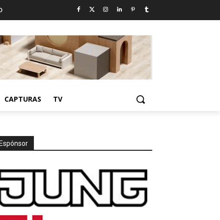
D
CAPTURAS
TV
Espónsor