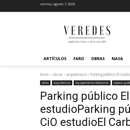
viernes, agosto 7, 2026
ARTÍCULOS
FARO
OBRAS
NASA
Inicio
obras
arquitectura
Parking público El Carb
obras
arquitectura
equipamiento dotacional
espacio publ
Parking público El
estudio
Parking pú
CiO estudio
El Car