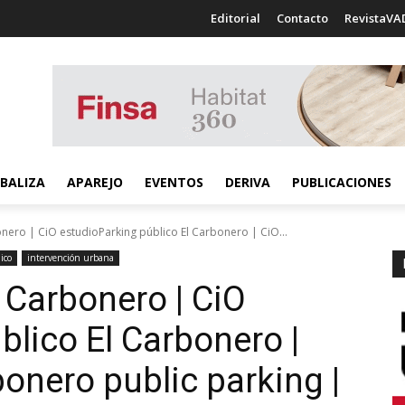
Editorial
Contacto
RevistaVA
BALIZA
APAREJO
EVENTOS
DERIVA
PUBLICACIONES
onero | CiO estudioParking público El Carbonero | CiO...
ico
intervención urbana
 Carbonero | CiO
blico El Carbonero |
bonero public parking |