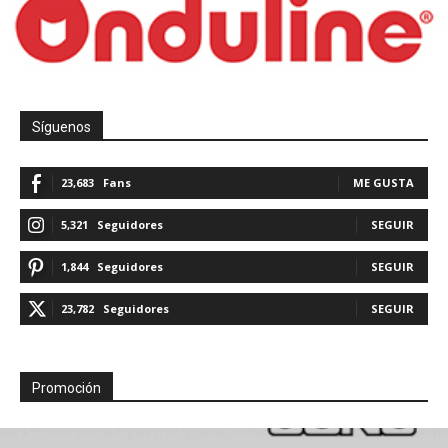
Síguenos
23,683
Fans
ME GUSTA
5,321
Seguidores
SEGUIR
1,844
Seguidores
SEGUIR
23,782
Seguidores
SEGUIR
Promoción