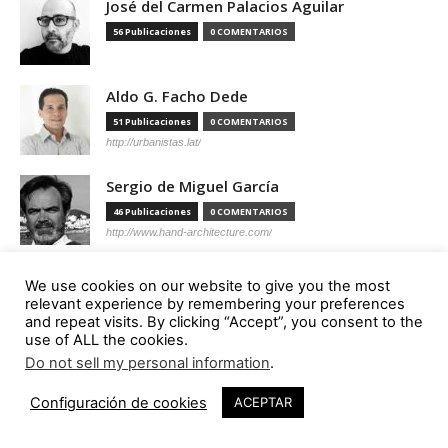
José del Carmen Palacios Aguilar
56 Publicaciones
0 COMENTARIOS
Aldo G. Facho Dede
51 Publicaciones
0 COMENTARIOS
http://urbanistas.lat/
Sergio de Miguel García
46 Publicaciones
0 COMENTARIOS
http://www.hand-architecture.com/
We use cookies on our website to give you the most
relevant experience by remembering your preferences
and repeat visits. By clicking “Accept”, you consent to the
Suscripción
use of ALL the cookies.
Do not sell my personal information
.
Configuración de cookies
ACEPTAR