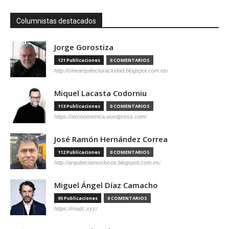
Columnistas destacados
Jorge Gorostiza
121 Publicaciones
0 COMENTARIOS
http://cinearquitecturaciudad.blogspot.com.es/
Miquel Lacasta Codorniu
113 Publicaciones
0 COMENTARIOS
https://axonometrica.wordpress.com/
José Ramón Hernández Correa
112 Publicaciones
0 COMENTARIOS
http://arquitectamoslocos.blogspot.com.es/
Miguel Ángel Díaz Camacho
95 Publicaciones
0 COMENTARIOS
https://madc.xyz/