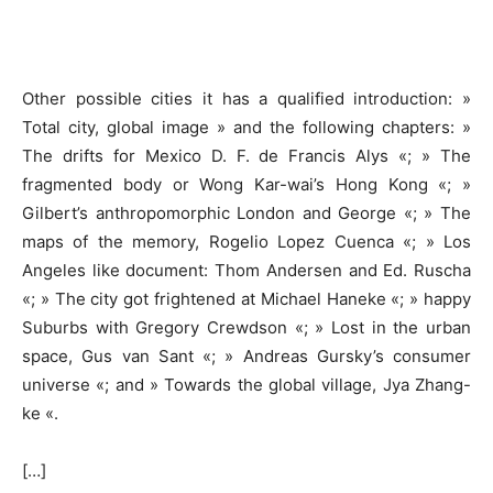
Other possible cities it has a qualified introduction: »
Total city, global image » and the following chapters: »
The drifts for Mexico D. F. de Francis Alys «; » The
fragmented body or Wong Kar-wai’s Hong Kong «; »
Gilbert’s anthropomorphic London and George «; » The
maps of the memory, Rogelio Lopez Cuenca «; » Los
Angeles like document: Thom Andersen and Ed. Ruscha
«; » The city got frightened at Michael Haneke «; » happy
Suburbs with Gregory Crewdson «; » Lost in the urban
space, Gus van Sant «; » Andreas Gursky’s consumer
universe «; and » Towards the global village, Jya Zhang-
ke «.
[…]