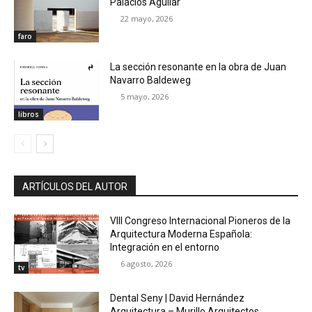
Palacios Aguilar
22 mayo, 2026
faro
La sección resonante en la obra de Juan
Navarro Baldeweg
5 mayo, 2026
libros
ARTÍCULOS DEL AUTOR
VIII Congreso Internacional Pioneros de la
Arquitectura Moderna Española:
Integración en el entorno
6 agosto, 2026
tv
Dental Seny | David Hernández
Arquitectura – Murillo Arquitectos