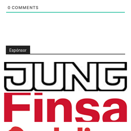
0
COMMENTS
Espónsor