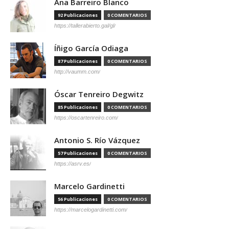
Ana Barreiro Blanco
92 Publicaciones
0 COMENTARIOS
https://tallerabierto.gal/gl/
Íñigo García Odiaga
87 Publicaciones
0 COMENTARIOS
http://vaumm.com/
Óscar Tenreiro Degwitz
85 Publicaciones
0 COMENTARIOS
https://oscartenreiro.com/
Antonio S. Río Vázquez
57 Publicaciones
0 COMENTARIOS
https://asrv.es/
Marcelo Gardinetti
56 Publicaciones
0 COMENTARIOS
https://marcelogardinetti.com/