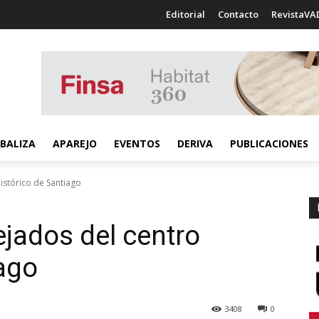
Editorial
Contacto
RevistaVA
BALIZA
APAREJO
EVENTOS
DERIVA
PUBLICACIONES
histórico de Santiago
ejados del centro
iago
3408
0