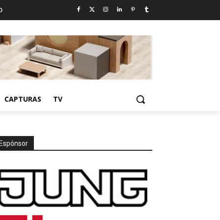
D
CAPTURAS
TV
Espónsor