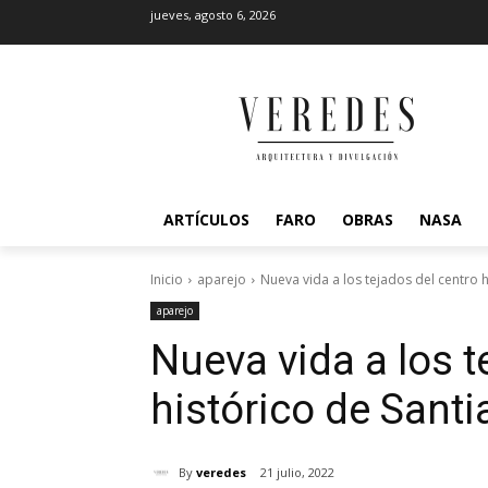
jueves, agosto 6, 2026
ARTÍCULOS
FARO
OBRAS
NASA
Inicio
aparejo
Nueva vida a los tejados del centro 
aparejo
Nueva vida a los t
histórico de Sant
By
veredes
21 julio, 2022