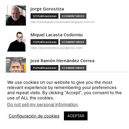
Jorge Gorostiza
121 Publicaciones
0 COMENTARIOS
http://cinearquitecturaciudad.blogspot.com.es/
Miquel Lacasta Codorniu
113 Publicaciones
0 COMENTARIOS
https://axonometrica.wordpress.com/
José Ramón Hernández Correa
112 Publicaciones
0 COMENTARIOS
http://arquitectamoslocos.blogspot.com.es/
We use cookies on our website to give you the most
Miguel Ángel Díaz Camacho
relevant experience by remembering your preferences
and repeat visits. By clicking “Accept”, you consent to the
95 Publicaciones
0 COMENTARIOS
use of ALL the cookies.
https://madc.xyz/
Do not sell my personal information
.
Ana Barreiro Blanco
Configuración de cookies
ACEPTAR
92 Publicaciones
0 COMENTARIOS
https://tallerabierto.gal/gl/