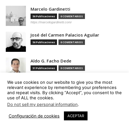
Marcelo Gardinetti
56 Publicaciones
0 COMENTARIOS
https://marcelogardinetti.com/
José del Carmen Palacios Aguilar
56 Publicaciones
0 COMENTARIOS
Aldo G. Facho Dede
51 Publicaciones
0 COMENTARIOS
http://urbanistas.lat/
We use cookies on our website to give you the most
Sergio de Miguel García
relevant experience by remembering your preferences
and repeat visits. By clicking “Accept”, you consent to the
46 Publicaciones
0 COMENTARIOS
use of ALL the cookies.
http://www.hand-architecture.com/
Do not sell my personal information
.
Configuración de cookies
ACEPTAR