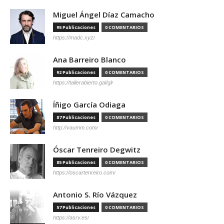
Miguel Ángel Díaz Camacho
95 Publicaciones
0 COMENTARIOS
https://madc.xyz/
Ana Barreiro Blanco
92 Publicaciones
0 COMENTARIOS
https://tallerabierto.gal/gl/
Íñigo García Odiaga
87 Publicaciones
0 COMENTARIOS
http://vaumm.com/
Óscar Tenreiro Degwitz
85 Publicaciones
0 COMENTARIOS
https://oscartenreiro.com/
Antonio S. Río Vázquez
57 Publicaciones
0 COMENTARIOS
https://asrv.es/