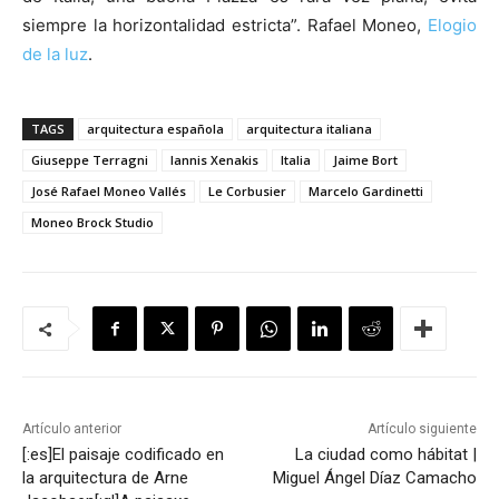
siempre la horizontalidad estricta”. Rafael Moneo,
Elogio
de la luz
.
TAGS
arquitectura española
arquitectura italiana
Giuseppe Terragni
Iannis Xenakis
Italia
Jaime Bort
José Rafael Moneo Vallés
Le Corbusier
Marcelo Gardinetti
Moneo Brock Studio
Artículo anterior
Artículo siguiente
[:es]El paisaje codificado en
La ciudad como hábitat |
la arquitectura de Arne
Miguel Ángel Díaz Camacho