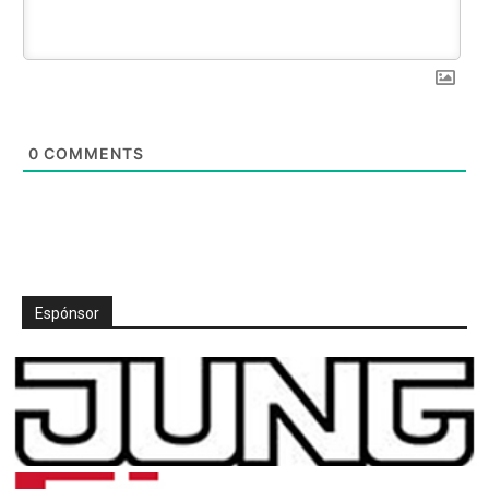
0
COMMENTS
Espónsor