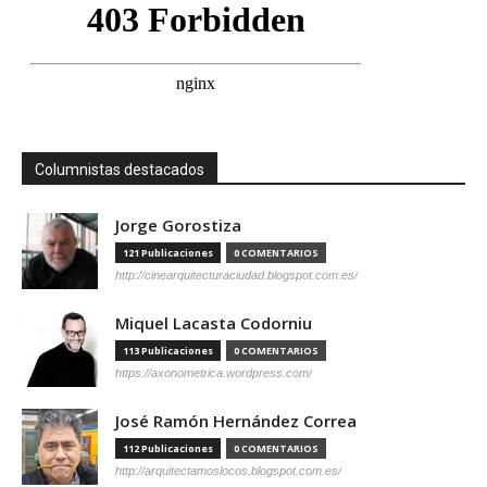
Columnistas destacados
Jorge Gorostiza
121 Publicaciones
0 COMENTARIOS
http://cinearquitecturaciudad.blogspot.com.es/
Miquel Lacasta Codorniu
113 Publicaciones
0 COMENTARIOS
https://axonometrica.wordpress.com/
José Ramón Hernández Correa
112 Publicaciones
0 COMENTARIOS
http://arquitectamoslocos.blogspot.com.es/