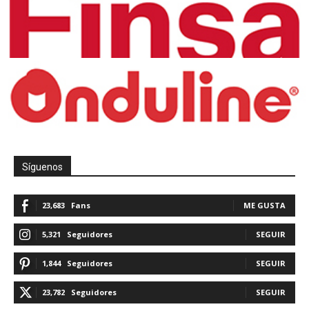
Síguenos
23,683
Fans
ME GUSTA
5,321
Seguidores
SEGUIR
1,844
Seguidores
SEGUIR
23,782
Seguidores
SEGUIR