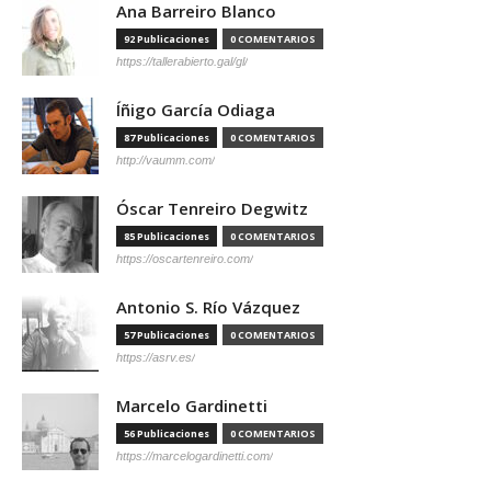
Ana Barreiro Blanco
92 Publicaciones
0 COMENTARIOS
https://tallerabierto.gal/gl/
Íñigo García Odiaga
87 Publicaciones
0 COMENTARIOS
http://vaumm.com/
Óscar Tenreiro Degwitz
85 Publicaciones
0 COMENTARIOS
https://oscartenreiro.com/
Antonio S. Río Vázquez
57 Publicaciones
0 COMENTARIOS
https://asrv.es/
Marcelo Gardinetti
56 Publicaciones
0 COMENTARIOS
https://marcelogardinetti.com/