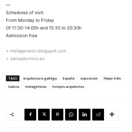
—
Schedules of visit:
From Monday to Friday
Of 11:30-14:00h and 15:30 to 20:30h
Admission free
+ metagenesix.blogspot.com
+ sansadurnino.es
TAGS
arquitectura gallega
España
exposición
felipe trillo
Galicia
metagénesix
trespes.arquitectos