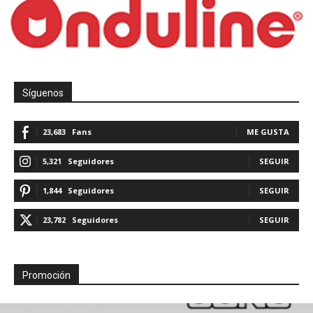
Síguenos
23,683
Fans
ME GUSTA
5,321
Seguidores
SEGUIR
1,844
Seguidores
SEGUIR
23,782
Seguidores
SEGUIR
Promoción