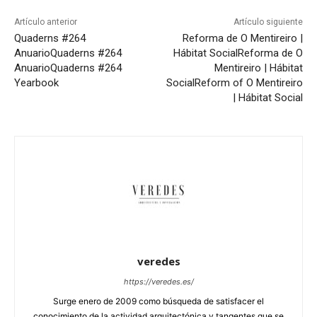
Artículo anterior
Artículo siguiente
Quaderns #264
Reforma de O Mentireiro |
Anuario
Quaderns #264
Hábitat Social
Reforma de O
Anuario
Quaderns #264
Mentireiro | Hábitat
Yearbook
Social
Reform of O Mentireiro
| Hábitat Social
veredes
https://veredes.es/
Surge enero de 2009 como búsqueda de satisfacer el
conocimiento de la actividad arquitectónica y tangentes que se