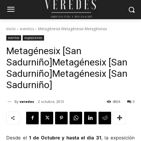
Inicio
eventos
Metagénesix Metagénesix Metagénesix
eventos
exposiciones
Metagénesix [San
Sadurniño]
Metagénesix [San
Sadurniño]
Metagénesix [San
Sadurniño]
By
veredes
2 octubre, 2013
4804
0
Desde el
1 de Octubre y hasta el dia 31
, la exposición