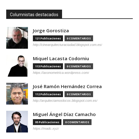
Columnistas destacados
Jorge Gorostiza
121 Publicaciones
0 COMENTARIOS
http://cinearquitecturaciudad.blogspot.com.es/
Miquel Lacasta Codorniu
113 Publicaciones
0 COMENTARIOS
https://axonometrica.wordpress.com/
José Ramón Hernández Correa
112 Publicaciones
0 COMENTARIOS
http://arquitectamoslocos.blogspot.com.es/
Miguel Ángel Díaz Camacho
95 Publicaciones
0 COMENTARIOS
https://madc.xyz/