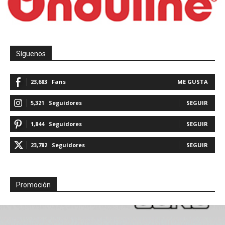
Síguenos
23,683
Fans
ME GUSTA
5,321
Seguidores
SEGUIR
1,844
Seguidores
SEGUIR
23,782
Seguidores
SEGUIR
Promoción