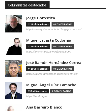
Columnistas destacados
Jorge Gorostiza
121 Publicaciones
0 COMENTARIOS
http://cinearquitecturaciudad.blogspot.com.es/
Miquel Lacasta Codorniu
113 Publicaciones
0 COMENTARIOS
https://axonometrica.wordpress.com/
José Ramón Hernández Correa
112 Publicaciones
0 COMENTARIOS
http://arquitectamoslocos.blogspot.com.es/
Miguel Ángel Díaz Camacho
95 Publicaciones
0 COMENTARIOS
https://madc.xyz/
Ana Barreiro Blanco