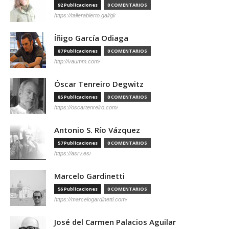
92 Publicaciones
0 COMENTARIOS
https://tallerabierto.gal/gl/
Íñigo García Odiaga
87 Publicaciones
0 COMENTARIOS
http://vaumm.com/
Óscar Tenreiro Degwitz
85 Publicaciones
0 COMENTARIOS
https://oscartenreiro.com/
Antonio S. Río Vázquez
57 Publicaciones
0 COMENTARIOS
https://asrv.es/
Marcelo Gardinetti
56 Publicaciones
0 COMENTARIOS
https://marcelogardinetti.com/
José del Carmen Palacios Aguilar