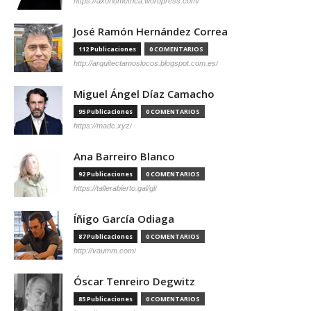
https://axonometrica.wordpress.com/
José Ramón Hernández Correa
112 Publicaciones
0 COMENTARIOS
http://arquitectamoslocos.blogspot.com.es/
Miguel Ángel Díaz Camacho
95 Publicaciones
0 COMENTARIOS
https://madc.xyz/
Ana Barreiro Blanco
92 Publicaciones
0 COMENTARIOS
https://tallerabierto.gal/gl/
Íñigo García Odiaga
87 Publicaciones
0 COMENTARIOS
http://vaumm.com/
Óscar Tenreiro Degwitz
85 Publicaciones
0 COMENTARIOS