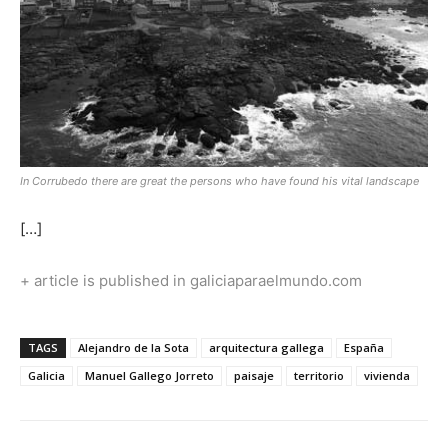
In Corrubedo there are great the persons who have found his vital landscape
[…]
+ article is published in galiciaparaelmundo.com
TAGS
Alejandro de la Sota
arquitectura gallega
España
Galicia
Manuel Gallego Jorreto
paisaje
territorio
vivienda