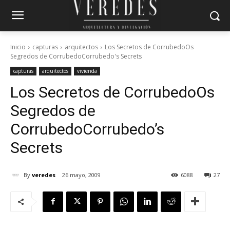
Inicio
capturas
arquitectos
Los Secretos de CorrubedoOs
Segredos de CorrubedoCorrubedo's Secrets
capturas
arquitectos
vivienda
Los Secretos de Corrubedo
Os
Segredos de
Corrubedo
Corrubedo’s
Secrets
By
veredes
26 mayo, 2009
6088
27