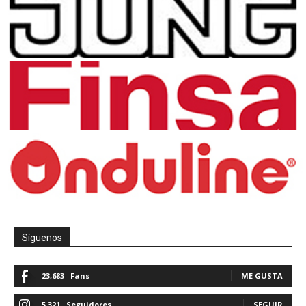
Síguenos
23,683
Fans
ME GUSTA
5,321
Seguidores
SEGUIR