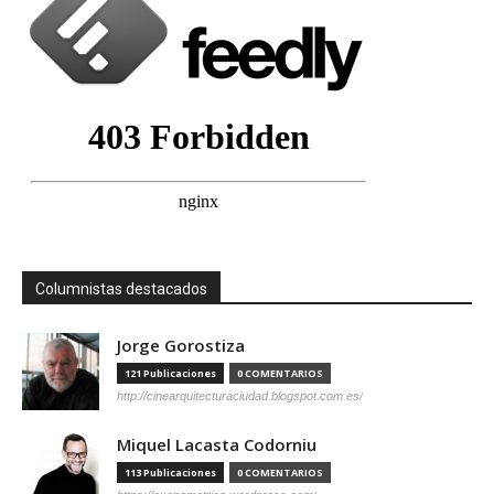
Columnistas destacados
Jorge Gorostiza
121 Publicaciones
0 COMENTARIOS
http://cinearquitecturaciudad.blogspot.com.es/
Miquel Lacasta Codorniu
113 Publicaciones
0 COMENTARIOS