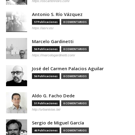
https://oscartenreiro.com/
Antonio S. Río Vázquez
57 Publicaciones
0 COMENTARIOS
https://asrv.es/
Marcelo Gardinetti
56 Publicaciones
0 COMENTARIOS
https://marcelogardinetti.com/
José del Carmen Palacios Aguilar
56 Publicaciones
0 COMENTARIOS
Aldo G. Facho Dede
51 Publicaciones
0 COMENTARIOS
http://urbanistas.lat/
Sergio de Miguel García
46 Publicaciones
0 COMENTARIOS