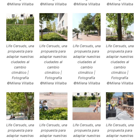
©Milena Villalba
©Milena Villalba
©Milena Villalba
©Milena Villalba
Life Cersuds, una
Life Cersuds, una
Life Cersuds, una
Life Cersuds, una
propuesta para
propuesta para
propuesta para
propuesta para
adaptar nuestras
adaptar nuestras
adaptar nuestras
adaptar nuestras
ciudades al
ciudades al
ciudades al
ciudades al
cambio
cambio
cambio
cambio
climático |
climático |
climático |
climático |
Fotografía
Fotografía
Fotografía
Fotografía
©Milena Villalba
©Milena Villalba
©Milena Villalba
©Milena Villalba
Life Cersuds, una
Life Cersuds, una
Life Cersuds, una
Life Cersuds, una
propuesta para
propuesta para
propuesta para
propuesta para
adaptar nuestras
adaptar nuestras
adaptar nuestras
adaptar nuestras