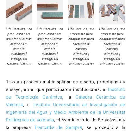
Life Cersuds, una
Life Cersuds, una
Life Cersuds, una
Life Cersuds, una
propuesta para
propuesta para
propuesta para
propuesta para
adaptar nuestras
adaptar nuestras
adaptar nuestras
adaptar nuestras
ciudades al
ciudades al
ciudades al
ciudades al
cambio
cambio
cambio
cambio
climático |
climático |
climático |
climático |
Fotografía
Fotografía
Fotografía
Fotografía
©Milena Villalba
©Milena Villalba
©Milena Villalba
©Milena Villalba
Tras un proceso multidisplinar de diseño, prototipado y
ensayo, en el que participaron instituciones: el
Instituto
de Tecnología Cerámica
, la
Cátedra Cerámica de
Valencia
, el
Instituto Universitario de Investigación de
Ingeniería del Agua y Medio Ambiente de la Universitat
Politècnica de València
, el Ayuntamiento de Benicàssim y
la empresa
Trencadis de Sempre
; se procedió a la