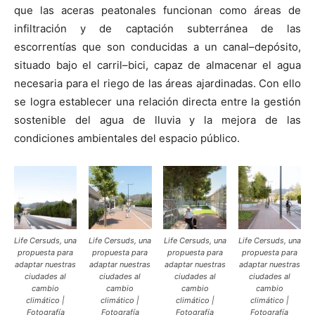
que las aceras peatonales funcionan como áreas de
infiltración y de captación subterránea de las
escorrentías que son conducidas a un canal–depósito,
situado bajo el carril–bici, capaz de almacenar el agua
necesaria para el riego de las áreas ajardinadas. Con ello
se logra establecer una relación directa entre la gestión
sostenible del agua de lluvia y la mejora de las
condiciones ambientales del espacio público.
Life Cersuds, una
Life Cersuds, una
Life Cersuds, una
Life Cersuds, una
propuesta para
propuesta para
propuesta para
propuesta para
adaptar nuestras
adaptar nuestras
adaptar nuestras
adaptar nuestras
ciudades al
ciudades al
ciudades al
ciudades al
cambio
cambio
cambio
cambio
climático |
climático |
climático |
climático |
Fotografía
Fotografía
Fotografía
Fotografía