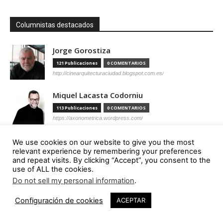
Columnistas destacados
Jorge Gorostiza
121 Publicaciones
0 COMENTARIOS
http://cinearquitecturaciudad.blogspot.com.es/
Miquel Lacasta Codorniu
113 Publicaciones
0 COMENTARIOS
https://axonometrica.wordpress.com/
José Ramón Hernández Correa
We use cookies on our website to give you the most
relevant experience by remembering your preferences
112 Publicaciones
0 COMENTARIOS
and repeat visits. By clicking “Accept”, you consent to the
http://arquitectamoslocos.blogspot.com.es/
use of ALL the cookies.
Do not sell my personal information
.
Miguel Ángel Díaz Camacho
95 Publicaciones
0 COMENTARIOS
Configuración de cookies
ACEPTAR
https://madc.xyz/