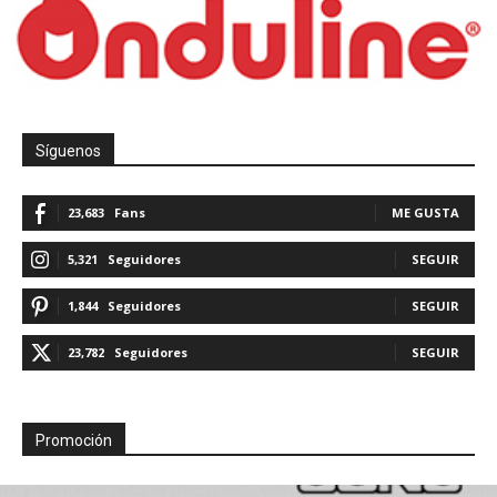
Síguenos
23,683
Fans
ME GUSTA
5,321
Seguidores
SEGUIR
1,844
Seguidores
SEGUIR
23,782
Seguidores
SEGUIR
Promoción