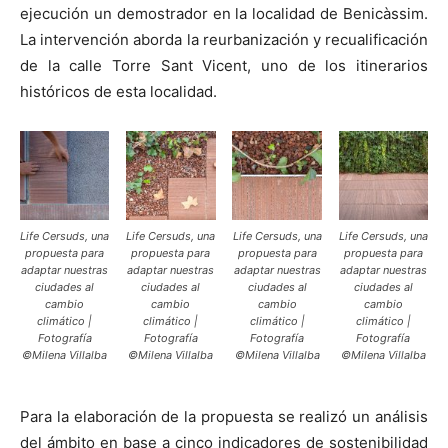
ejecución un demostrador en la localidad de Benicàssim.
La intervención aborda la reurbanización y recualificación
de la calle Torre Sant Vicent, uno de los itinerarios
históricos de esta localidad.
Life Cersuds, una
Life Cersuds, una
Life Cersuds, una
Life Cersuds, una
propuesta para
propuesta para
propuesta para
propuesta para
adaptar nuestras
adaptar nuestras
adaptar nuestras
adaptar nuestras
ciudades al
ciudades al
ciudades al
ciudades al
cambio
cambio
cambio
cambio
climático |
climático |
climático |
climático |
Fotografía
Fotografía
Fotografía
Fotografía
©Milena Villalba
©Milena Villalba
©Milena Villalba
©Milena Villalba
Para la elaboración de la propuesta se realizó un análisis
del ámbito en base a cinco indicadores de sostenibilidad