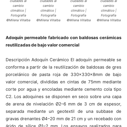
ciudades al
ciudades al
ciudades al
ciudades al
cambio
cambio
cambio
cambio
climático |
climático |
climático |
climático |
Fotografía
Fotografía
Fotografía
Fotografía
©Milena Villalba
©Milena Villalba
©Milena Villalba
©Milena Villalba
Adoquín permeable fabricado con baldosas cerámicas
reutilizadas de bajo valor comercial
Descripción Adoquín Cerámico El adoquín permeable se
conforma a partir de la reutilización de baldosas de gres
porcelánico de pasta roja de 330x330x8mm de bajo
valor comercial, divididas en cintas de 75mm mediante
corte por agua y encoladas mediante cemento cola tipo
C2. Los adoquines se disponen en seco sobre una capa
de arena de nivelación Ø2–6 mm de 3 cm de espesor,
separada mediante un geotextil de una subbase de
gravas drenantes Ø4–20 mm de 21 cm y un recebado con
árido de sílice Ø1–2 mm. Los ensayos realizados para