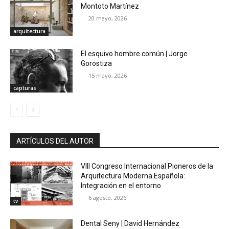
Montoto Martínez
20 mayo, 2026
arquitectura
El esquivo hombre común | Jorge
Gorostiza
15 mayo, 2026
capturas
ARTÍCULOS DEL AUTOR
VIII Congreso Internacional Pioneros de la
Arquitectura Moderna Española:
Integración en el entorno
6 agosto, 2026
tv
Dental Seny | David Hernández