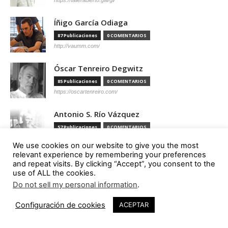
Íñigo García Odiaga
87 Publicaciones
0 COMENTARIOS
http://vaumm.com/
Óscar Tenreiro Degwitz
85 Publicaciones
0 COMENTARIOS
https://oscartenreiro.com/
Antonio S. Río Vázquez
57 Publicaciones
0 COMENTARIOS
https://asrv.es/
We use cookies on our website to give you the most
relevant experience by remembering your preferences
Marcelo Gardinetti
and repeat visits. By clicking “Accept”, you consent to the
use of ALL the cookies.
56 Publicaciones
0 COMENTARIOS
https://marcelogardinetti.com/
Do not sell my personal information
.
Configuración de cookies
José del Carmen Palacios Aguilar
ACEPTAR
56 Publicaciones
0 COMENTARIOS