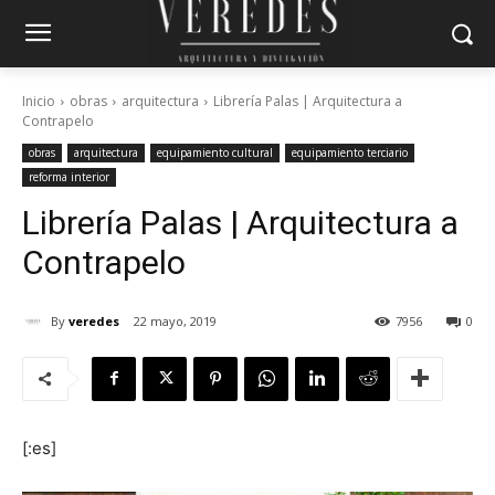
Inicio
obras
arquitectura
Librería Palas | Arquitectura a
Contrapelo
obras
arquitectura
equipamiento cultural
equipamiento terciario
reforma interior
Librería Palas | Arquitectura a
Contrapelo
By
veredes
22 mayo, 2019
7956
0
[:es]