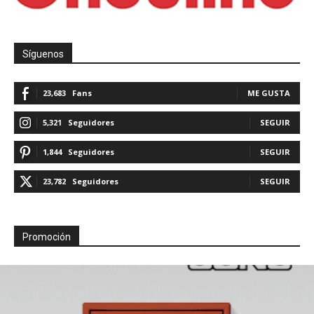
Síguenos
23,683
Fans
ME GUSTA
5,321
Seguidores
SEGUIR
1,844
Seguidores
SEGUIR
23,782
Seguidores
SEGUIR
Promoción