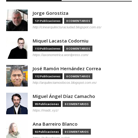
Jorge Gorostiza
121 Publicaciones
0 COMENTARIOS
http://cinearquitecturaciudad.blogspot.com.es/
Miquel Lacasta Codorniu
113 Publicaciones
0 COMENTARIOS
https://axonometrica.wordpress.com/
José Ramón Hernández Correa
112 Publicaciones
0 COMENTARIOS
http://arquitectamoslocos.blogspot.com.es/
Miguel Ángel Díaz Camacho
95 Publicaciones
0 COMENTARIOS
https://madc.xyz/
Ana Barreiro Blanco
92 Publicaciones
0 COMENTARIOS
https://tallerabierto.gal/gl/