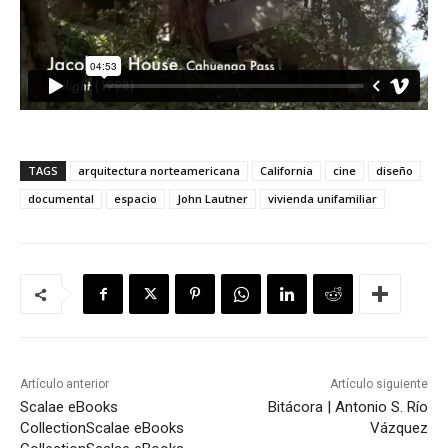
TAGS
arquitectura norteamericana
California
cine
diseño
documental
espacio
John Lautner
vivienda unifamiliar
Artículo anterior
Artículo siguiente
Scalae eBooks
Bitácora | Antonio S. Río
Collection
Scalae eBooks
Vázquez