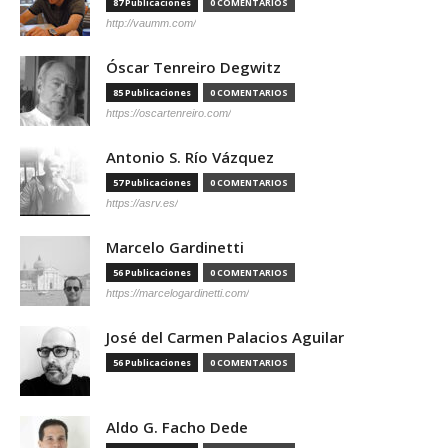
87 Publicaciones
0 COMENTARIOS
http://vaumm.com/
Óscar Tenreiro Degwitz
85 Publicaciones
0 COMENTARIOS
https://oscartenreiro.com/
Antonio S. Río Vázquez
57 Publicaciones
0 COMENTARIOS
https://asrv.es/
Marcelo Gardinetti
56 Publicaciones
0 COMENTARIOS
https://marcelogardinetti.com/
José del Carmen Palacios Aguilar
56 Publicaciones
0 COMENTARIOS
Aldo G. Facho Dede