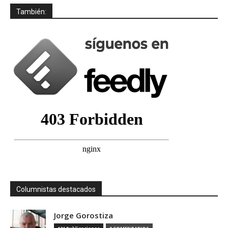
También:
Columnistas destacados
Jorge Gorostiza