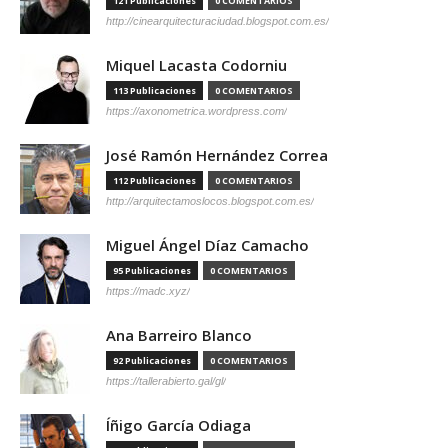
121 Publicaciones
0 COMENTARIOS
http://cinearquitecturaciudad.blogspot.com.es/
Miquel Lacasta Codorniu
113 Publicaciones
0 COMENTARIOS
https://axonometrica.wordpress.com/
José Ramón Hernández Correa
112 Publicaciones
0 COMENTARIOS
http://arquitectamoslocos.blogspot.com.es/
Miguel Ángel Díaz Camacho
95 Publicaciones
0 COMENTARIOS
https://madc.xyz/
Ana Barreiro Blanco
92 Publicaciones
0 COMENTARIOS
https://tallerabierto.gal/gl/
Íñigo García Odiaga