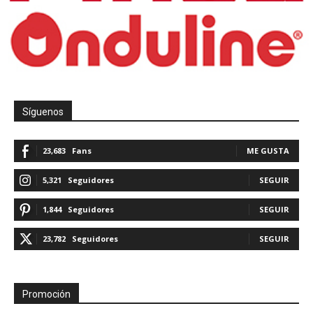
Síguenos
23,683
Fans
ME GUSTA
5,321
Seguidores
SEGUIR
1,844
Seguidores
SEGUIR
23,782
Seguidores
SEGUIR
Promoción