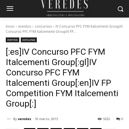
Inicio
eventos
concursos
IV Concurso PFC FYM Italcementi GroupIV
Concurso PFC FYM Italcementi GroupIV FP...
eventos
concursos
[:es]IV Concurso PFC FYM
Italcementi Group[:gl]IV
Concurso PFC FYM
Italcementi Group[:en]IV FP
Competition FYM Italcementi
Group[:]
By
veredes
10 marzo, 2015
5332
0