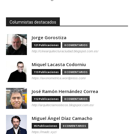
Columnistas destacados
Jorge Gorostiza
121 Publicaciones
0 COMENTARIOS
http://cinearquitecturaciudad.blogspot.com.es/
Miquel Lacasta Codorniu
113 Publicaciones
0 COMENTARIOS
https://axonometrica.wordpress.com/
José Ramón Hernández Correa
112 Publicaciones
0 COMENTARIOS
http://arquitectamoslocos.blogspot.com.es/
Miguel Ángel Díaz Camacho
95 Publicaciones
0 COMENTARIOS
https://madc.xyz/