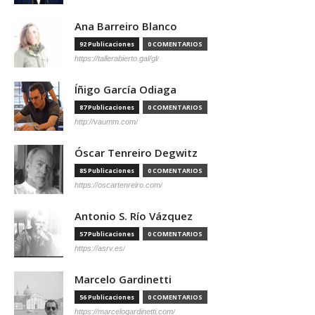
Ana Barreiro Blanco
92 Publicaciones
0 COMENTARIOS
https://tallerabierto.gal/gl/
Íñigo García Odiaga
87 Publicaciones
0 COMENTARIOS
http://vaumm.com/
Óscar Tenreiro Degwitz
85 Publicaciones
0 COMENTARIOS
https://oscartenreiro.com/
Antonio S. Río Vázquez
57 Publicaciones
0 COMENTARIOS
https://asrv.es/
Marcelo Gardinetti
56 Publicaciones
0 COMENTARIOS
https://marcelogardinetti.com/