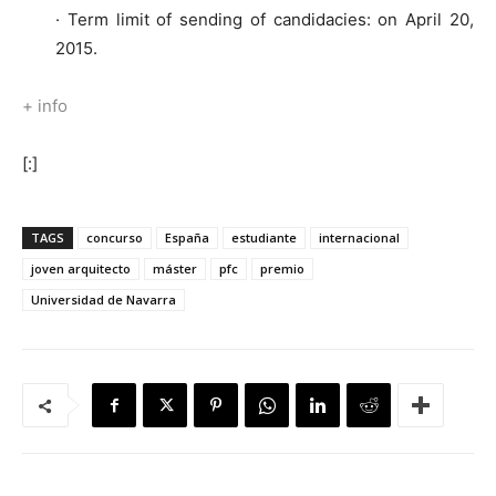
· Term limit of sending of candidacies: on April 20,
2015.
+ info
[:]
TAGS
concurso
España
estudiante
internacional
joven arquitecto
máster
pfc
premio
Universidad de Navarra