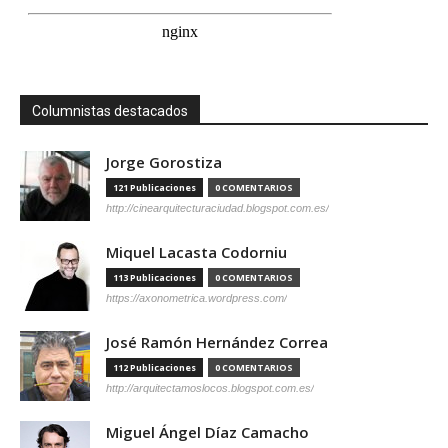
Columnistas destacados
Jorge Gorostiza
121 Publicaciones
0 COMENTARIOS
http://cinearquitecturaciudad.blogspot.com.es/
Miquel Lacasta Codorniu
113 Publicaciones
0 COMENTARIOS
https://axonometrica.wordpress.com/
José Ramón Hernández Correa
112 Publicaciones
0 COMENTARIOS
http://arquitectamoslocos.blogspot.com.es/
Miguel Ángel Díaz Camacho