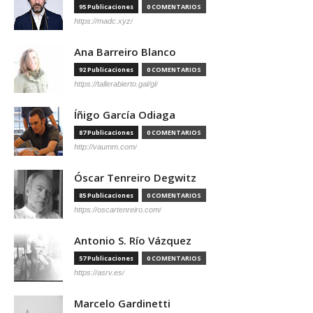
95 Publicaciones
0 COMENTARIOS
https://madc.xyz/
Ana Barreiro Blanco
92 Publicaciones
0 COMENTARIOS
https://tallerabierto.gal/gl/
Íñigo García Odiaga
87 Publicaciones
0 COMENTARIOS
http://vaumm.com/
Óscar Tenreiro Degwitz
85 Publicaciones
0 COMENTARIOS
https://oscartenreiro.com/
Antonio S. Río Vázquez
57 Publicaciones
0 COMENTARIOS
https://asrv.es/
Marcelo Gardinetti