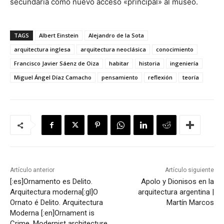
secundaria como nuevo acceso «principal» al museo.
TAGS
Albert Einstein
Alejandro de la Sota
arquitectura inglesa
arquitectura neoclásica
conocimiento
Francisco Javier Sáenz de Oiza
habitar
historia
ingeniería
Miguel Ángel Díaz Camacho
pensamiento
reflexión
teoría
Artículo anterior
Artículo siguiente
[:es]Ornamento es Delito.
Apolo y Dionisos en la
Arquitectura moderna[:gl]O
arquitectura argentina |
Ornato é Delito. Arquitectura
Martín Marcos
Moderna [:en]Ornament is
Crime. Modernist architecture