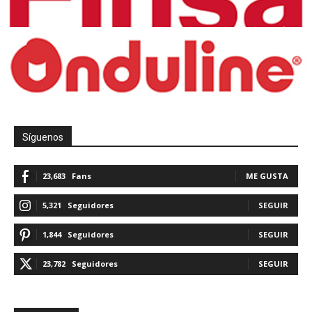
Síguenos
23,683
Fans
ME GUSTA
5,321
Seguidores
SEGUIR
1,844
Seguidores
SEGUIR
23,782
Seguidores
SEGUIR