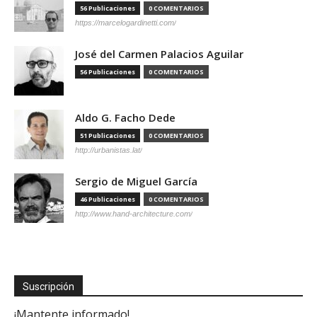
56 Publicaciones
0 COMENTARIOS
https://marcelogardinetti.com/
José del Carmen Palacios Aguilar
56 Publicaciones
0 COMENTARIOS
Aldo G. Facho Dede
51 Publicaciones
0 COMENTARIOS
http://urbanistas.lat/
Sergio de Miguel García
46 Publicaciones
0 COMENTARIOS
http://www.hand-architecture.com/
Suscripción