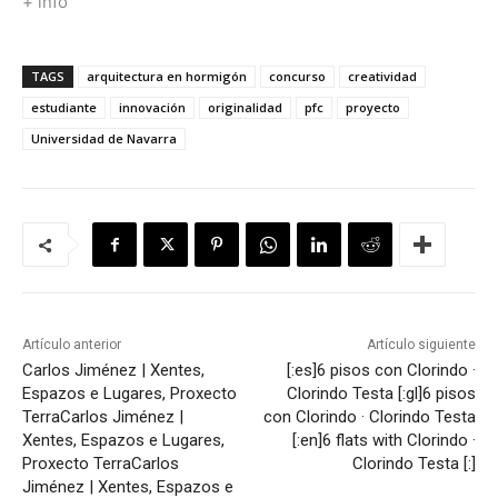
+ info
TAGS
arquitectura en hormigón
concurso
creatividad
estudiante
innovación
originalidad
pfc
proyecto
Universidad de Navarra
Artículo anterior
Artículo siguiente
Carlos Jiménez | Xentes,
[:es]6 pisos con Clorindo ·
Espazos e Lugares, Proxecto
Clorindo Testa [:gl]6 pisos
Terra
Carlos Jiménez |
con Clorindo · Clorindo Testa
Xentes, Espazos e Lugares,
[:en]6 flats with Clorindo ·
Proxecto Terra
Carlos
Clorindo Testa [:]
Jiménez | Xentes, Espazos e