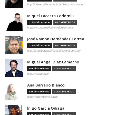
http://cinearquitecturaciudad.blogspot.com.es/
Miquel Lacasta Codorniu
113 Publicaciones
0 COMENTARIOS
https://axonometrica.wordpress.com/
José Ramón Hernández Correa
112 Publicaciones
0 COMENTARIOS
http://arquitectamoslocos.blogspot.com.es/
Miguel Ángel Díaz Camacho
95 Publicaciones
0 COMENTARIOS
https://madc.xyz/
Ana Barreiro Blanco
92 Publicaciones
0 COMENTARIOS
https://tallerabierto.gal/gl/
Íñigo García Odiaga
87 Publicaciones
0 COMENTARIOS