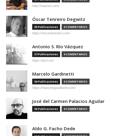
http://vaumm.com/
Óscar Tenreiro Degwitz
85 Publicaciones
0 COMENTARIOS
https://oscartenreiro.com/
Antonio S. Río Vázquez
57 Publicaciones
0 COMENTARIOS
https://asrv.es/
Marcelo Gardinetti
56 Publicaciones
0 COMENTARIOS
https://marcelogardinetti.com/
José del Carmen Palacios Aguilar
56 Publicaciones
0 COMENTARIOS
Aldo G. Facho Dede