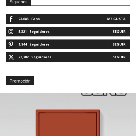
Síguenos
23,683
Fans
ME GUSTA
5,321
Seguidores
SEGUIR
1,844
Seguidores
SEGUIR
23,782
Seguidores
SEGUIR
Promoción