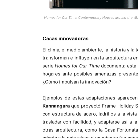
Homes for Our Time. Contemporary Houses around the Wor
Casas innovadoras
El clima, el medio ambiente, la historia y l
transforman e influyen en la arquitectura 
serie
Homes for Our Time
documenta esta 
hogares ante posibles amenazas presentes
¿Cómo impulsan la innovación?
Ejemplos de estas adaptaciones aparece
Kannangara
que proyectó Frame Holiday S
con estructura de acero, ladrillos a la vi
trasladar con facilidad, y adaptarse así a l
otras arquitectura, como la Casa Fortunat
adapta a la naturaleza circundante: fue con