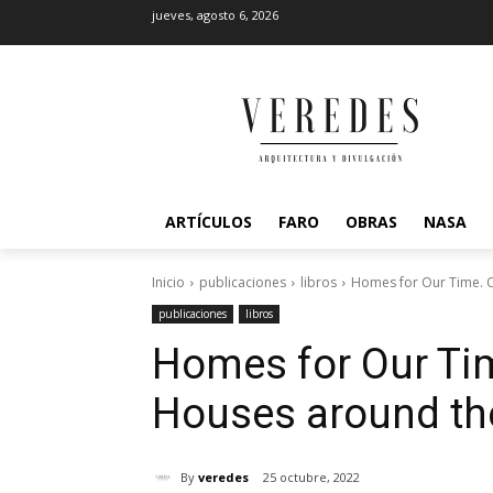
jueves, agosto 6, 2026
ARTÍCULOS
FARO
OBRAS
NASA
Inicio
publicaciones
libros
Homes for Our Time. 
publicaciones
libros
Homes for Our Ti
Houses around the
By
veredes
25 octubre, 2022