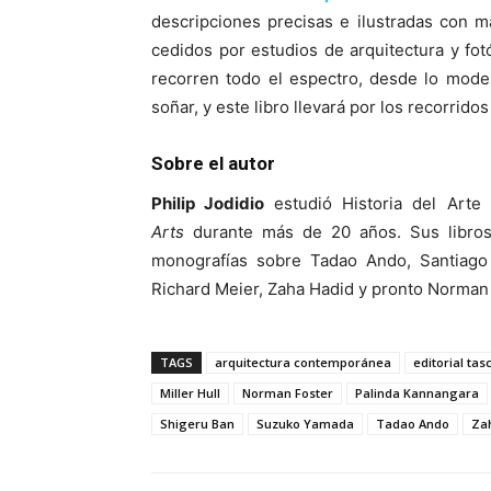
descripciones precisas e ilustradas con ma
cedidos por estudios de arquitectura y fo
recorren todo el espectro, desde lo mode
soñar, y este libro llevará por los recorrid
Sobre el autor
Philip Jodidio
estudió Historia del Art
Arts
durante más de 20 años. Sus libr
monografías sobre Tadao Ando, Santiago 
Richard Meier, Zaha Hadid y pronto Norman 
TAGS
arquitectura contemporánea
editorial ta
Miller Hull
Norman Foster
Palinda Kannangara
Shigeru Ban
Suzuko Yamada
Tadao Ando
Za