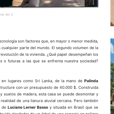
ld. Vol. 2
a tecnología son factores que, en mayor o menor medida,
en cualquier parte del mundo. El segundo volumen de la
revolución de la vivienda. ¿Qué papel desempeñan los
 o futuras a las que se enfrenta nuestra sociedad?
n en lugares como Sri Lanka, de la mano de
Palinda
tructure con un presupuesto de 40.000 $. Construida
sta y suelos de madera, esta casa se puede desmontar y
a realidad de una llanura aluvial cercana. Pero también
a de
Luciano Lerner Basso
y situada en Brasil que se
struida alrededor de un árbol de una especie en peligro