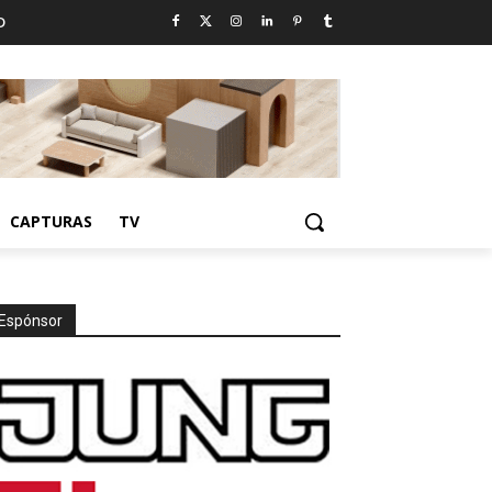
D
CAPTURAS
TV
Espónsor