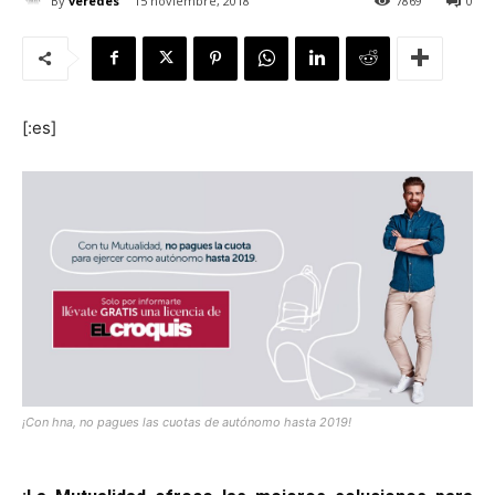
By
veredes
15 noviembre, 2018
7869
0
[:es]
[:]
¡Con hna, no pagues las cuotas de autónomo hasta 2019!