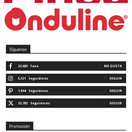
Síguenos
23,683
Fans
ME GUSTA
5,321
Seguidores
SEGUIR
1,844
Seguidores
SEGUIR
23,782
Seguidores
SEGUIR
Promoción