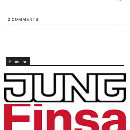
0
COMMENTS
Espónsor