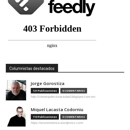
Columnistas destacados
Jorge Gorostiza
121 Publicaciones
0 COMENTARIOS
http://cinearquitecturaciudad.blogspot.com.es/
Miquel Lacasta Codorniu
113 Publicaciones
0 COMENTARIOS
https://axonometrica.wordpress.com/