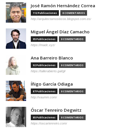
José Ramón Hernández Correa
112 Publicaciones
0 COMENTARIOS
http://arquitectamoslocos.blogspot.com.es/
Miguel Ángel Díaz Camacho
95 Publicaciones
0 COMENTARIOS
https://madc.xyz/
Ana Barreiro Blanco
92 Publicaciones
0 COMENTARIOS
https://tallerabierto.gal/gl/
Íñigo García Odiaga
87 Publicaciones
0 COMENTARIOS
http://vaumm.com/
Óscar Tenreiro Degwitz
85 Publicaciones
0 COMENTARIOS
https://oscartenreiro.com/