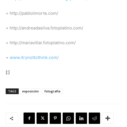
+ http://pablolimorte.com/
+ http://andreadasilva.fotoplatino.com/
+ http://mariavillar.fotoplatino.com/
+
www.itrynottothink.com/
[:]
TAGS
exposición
fotografía