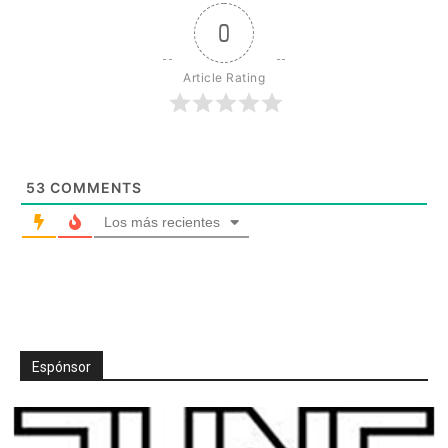
0
Article Rating
53
COMMENTS
Los más recientes
Espónsor