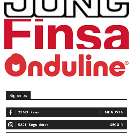
Síguenos
23,683
Fans
ME GUSTA
5,321
Seguidores
SEGUIR