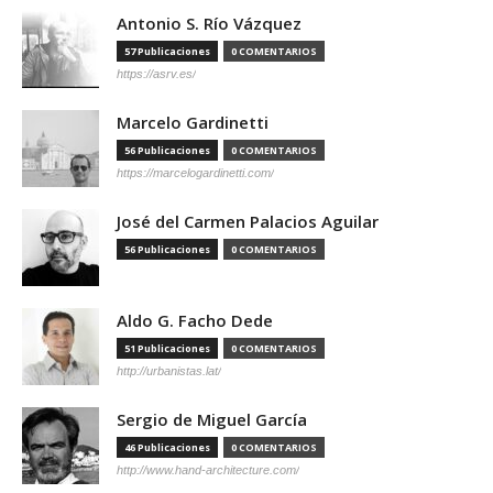
Antonio S. Río Vázquez
57 Publicaciones
0 COMENTARIOS
https://asrv.es/
Marcelo Gardinetti
56 Publicaciones
0 COMENTARIOS
https://marcelogardinetti.com/
José del Carmen Palacios Aguilar
56 Publicaciones
0 COMENTARIOS
Aldo G. Facho Dede
51 Publicaciones
0 COMENTARIOS
http://urbanistas.lat/
Sergio de Miguel García
46 Publicaciones
0 COMENTARIOS
http://www.hand-architecture.com/