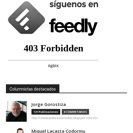
Columnistas destacados
Jorge Gorostiza
121 Publicaciones
0 COMENTARIOS
http://cinearquitecturaciudad.blogspot.com.es/
Miquel Lacasta Codorniu