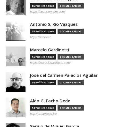
85 Publicaciones
0 COMENTARIOS
https://oscartenreiro.com/
Antonio S. Río Vázquez
57 Publicaciones
0 COMENTARIOS
https://asrv.es/
Marcelo Gardinetti
56 Publicaciones
0 COMENTARIOS
https://marcelogardinetti.com/
José del Carmen Palacios Aguilar
56 Publicaciones
0 COMENTARIOS
Aldo G. Facho Dede
51 Publicaciones
0 COMENTARIOS
http://urbanistas.lat/
Sergio de Miguel García