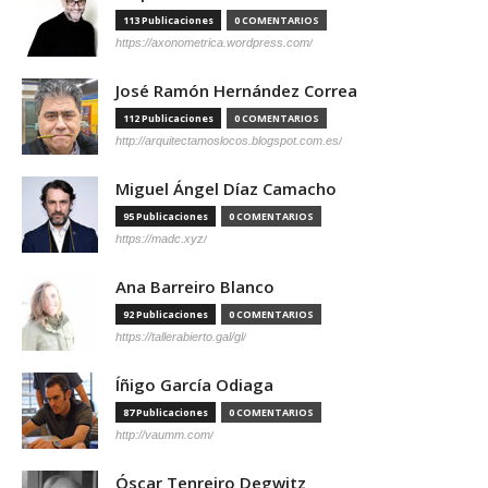
113 Publicaciones
0 COMENTARIOS
https://axonometrica.wordpress.com/
José Ramón Hernández Correa
112 Publicaciones
0 COMENTARIOS
http://arquitectamoslocos.blogspot.com.es/
Miguel Ángel Díaz Camacho
95 Publicaciones
0 COMENTARIOS
https://madc.xyz/
Ana Barreiro Blanco
92 Publicaciones
0 COMENTARIOS
https://tallerabierto.gal/gl/
Íñigo García Odiaga
87 Publicaciones
0 COMENTARIOS
http://vaumm.com/
Óscar Tenreiro Degwitz