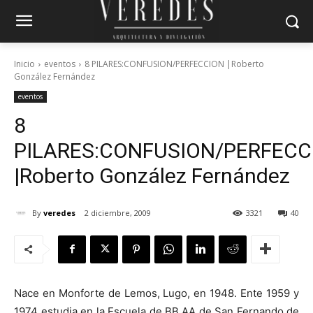
Inicio
eventos
8 PILARES:CONFUSION/PERFECCION |Roberto
González Fernández
eventos
8
PILARES:CONFUSION/PERFECC
|Roberto González Fernández
By
veredes
2 diciembre, 2009
3321
40
Nace en Monforte de Lemos, Lugo, en 1948. Ente 1959 y
1974 estudia en la Escuela de BB.AA de San Fernando de