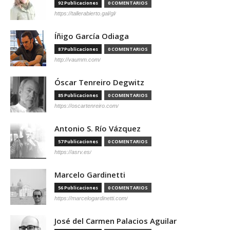
92 Publicaciones
0 COMENTARIOS
https://tallerabierto.gal/gl/
Íñigo García Odiaga
87 Publicaciones
0 COMENTARIOS
http://vaumm.com/
Óscar Tenreiro Degwitz
85 Publicaciones
0 COMENTARIOS
https://oscartenreiro.com/
Antonio S. Río Vázquez
57 Publicaciones
0 COMENTARIOS
https://asrv.es/
Marcelo Gardinetti
56 Publicaciones
0 COMENTARIOS
https://marcelogardinetti.com/
José del Carmen Palacios Aguilar