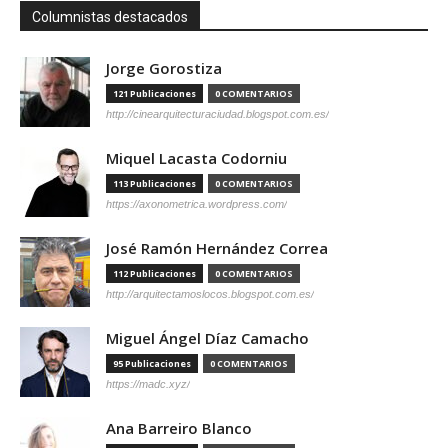
Columnistas destacados
Jorge Gorostiza
121 Publicaciones
0 COMENTARIOS
http://cinearquitecturaciudad.blogspot.com.es/
Miquel Lacasta Codorniu
113 Publicaciones
0 COMENTARIOS
https://axonometrica.wordpress.com/
José Ramón Hernández Correa
112 Publicaciones
0 COMENTARIOS
http://arquitectamoslocos.blogspot.com.es/
Miguel Ángel Díaz Camacho
95 Publicaciones
0 COMENTARIOS
https://madc.xyz/
Ana Barreiro Blanco