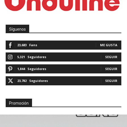
Síguenos
23,683
Fans
ME GUSTA
5,321
Seguidores
SEGUIR
1,844
Seguidores
SEGUIR
23,782
Seguidores
SEGUIR
Promoción