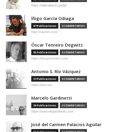
https://tallerabierto.gal/gl/
Íñigo García Odiaga
87 Publicaciones
0 COMENTARIOS
http://vaumm.com/
Óscar Tenreiro Degwitz
85 Publicaciones
0 COMENTARIOS
https://oscartenreiro.com/
Antonio S. Río Vázquez
57 Publicaciones
0 COMENTARIOS
https://asrv.es/
Marcelo Gardinetti
56 Publicaciones
0 COMENTARIOS
https://marcelogardinetti.com/
José del Carmen Palacios Aguilar
56 Publicaciones
0 COMENTARIOS