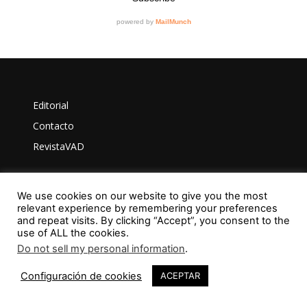
Editorial
Contacto
RevistaVAD
We use cookies on our website to give you the most
Aviso Legal
relevant experience by remembering your preferences
and repeat visits. By clicking “Accept”, you consent to the
Privacidad
use of ALL the cookies.
Política de Cookies
Do not sell my personal information
.
Configuración de cookies
ACEPTAR
ISSN: 2603-6401