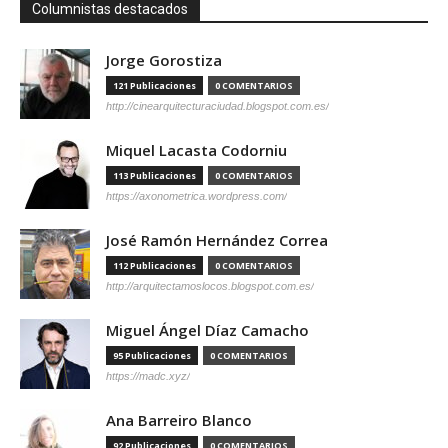
Columnistas destacados
Jorge Gorostiza
121 Publicaciones
0 COMENTARIOS
http://cinearquitecturaciudad.blogspot.com.es/
Miquel Lacasta Codorniu
113 Publicaciones
0 COMENTARIOS
https://axonometrica.wordpress.com/
José Ramón Hernández Correa
112 Publicaciones
0 COMENTARIOS
http://arquitectamoslocos.blogspot.com.es/
Miguel Ángel Díaz Camacho
95 Publicaciones
0 COMENTARIOS
https://madc.xyz/
Ana Barreiro Blanco
92 Publicaciones
0 COMENTARIOS