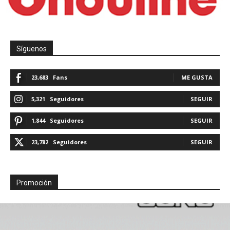
Síguenos
23,683
Fans
ME GUSTA
5,321
Seguidores
SEGUIR
1,844
Seguidores
SEGUIR
23,782
Seguidores
SEGUIR
Promoción