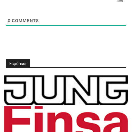
0
COMMENTS
Espónsor