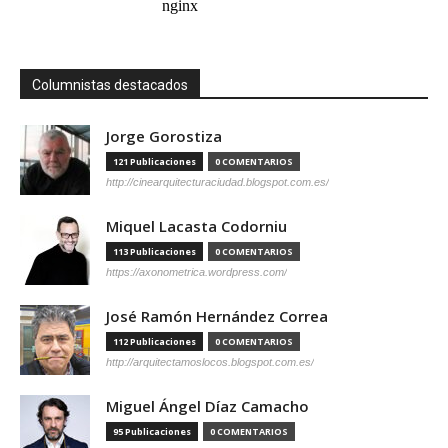
Columnistas destacados
Jorge Gorostiza
121 Publicaciones
0 COMENTARIOS
http://cinearquitecturaciudad.blogspot.com.es/
Miquel Lacasta Codorniu
113 Publicaciones
0 COMENTARIOS
https://axonometrica.wordpress.com/
José Ramón Hernández Correa
112 Publicaciones
0 COMENTARIOS
http://arquitectamoslocos.blogspot.com.es/
Miguel Ángel Díaz Camacho
95 Publicaciones
0 COMENTARIOS