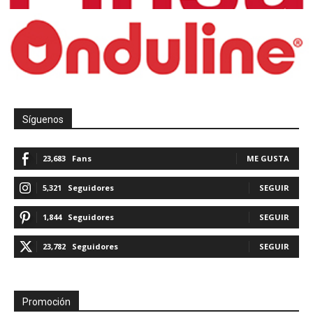
Síguenos
23,683
Fans
ME GUSTA
5,321
Seguidores
SEGUIR
1,844
Seguidores
SEGUIR
23,782
Seguidores
SEGUIR
Promoción