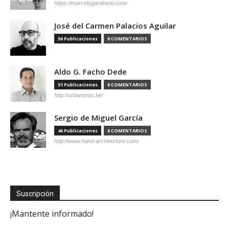
https://marcelogardinetti.com/
José del Carmen Palacios Aguilar
56 Publicaciones
0 COMENTARIOS
Aldo G. Facho Dede
51 Publicaciones
0 COMENTARIOS
http://urbanistas.lat/
Sergio de Miguel García
46 Publicaciones
0 COMENTARIOS
http://www.hand-architecture.com/
Suscripción