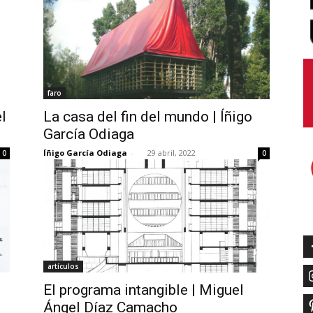
faro
l
La casa del fin del mundo | Íñigo
García Odiaga
Íñigo García Odiaga
-
29 abril, 2022
0
0
artículos
El programa intangible | Miguel
Ángel Díaz Camacho