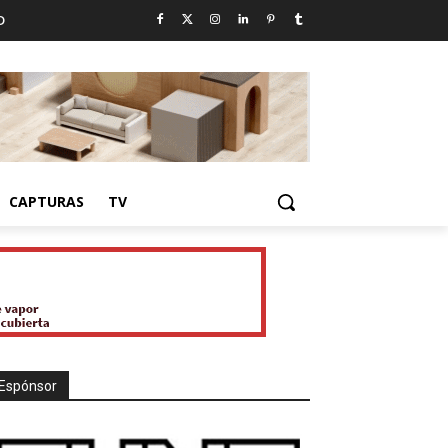
D
CAPTURAS
TV
Espónsor