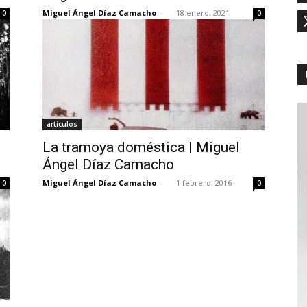
Miguel Ángel Díaz Camacho
-
18 enero, 2021
0
0
artículos
La tramoya doméstica | Miguel
Ángel Díaz Camacho
Miguel Ángel Díaz Camacho
-
1 febrero, 2016
0
0